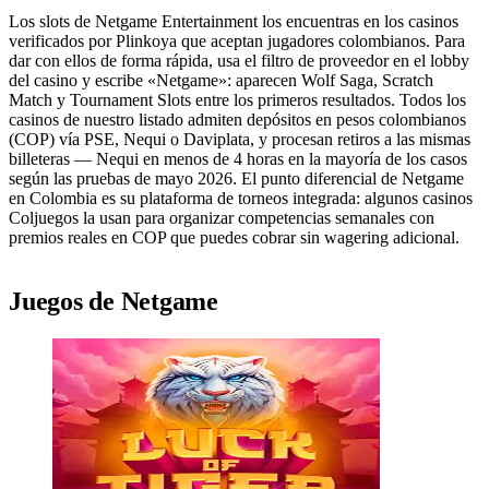
Los slots de Netgame Entertainment los encuentras en los casinos
verificados por Plinkoya que aceptan jugadores colombianos. Para
dar con ellos de forma rápida, usa el filtro de proveedor en el lobby
del casino y escribe «Netgame»: aparecen Wolf Saga, Scratch
Match y Tournament Slots entre los primeros resultados. Todos los
casinos de nuestro listado admiten depósitos en pesos colombianos
(COP) vía PSE, Nequi o Daviplata, y procesan retiros a las mismas
billeteras — Nequi en menos de 4 horas en la mayoría de los casos
según las pruebas de mayo 2026. El punto diferencial de Netgame
en Colombia es su plataforma de torneos integrada: algunos casinos
Coljuegos la usan para organizar competencias semanales con
premios reales en COP que puedes cobrar sin wagering adicional.
Juegos de Netgame