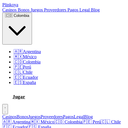
Plinko
ya
Casinos
Bonos
Juegos
Proveedores
Pagos
Legal
Blog
🇨🇴
Colombia
🇦🇷
Argentina
🇲🇽
México
🇨🇴
Colombia
🇵🇪
Perú
🇨🇱
Chile
🇪🇨
Ecuador
🇪🇸
España
Jugar
Casinos
Bonos
Juegos
Proveedores
Pagos
Legal
Blog
🇦🇷
Argentina
🇲🇽
México
🇨🇴
Colombia
🇵🇪
Perú
🇨🇱
Chile
🇪🇨
Ecuador
🇪🇸
España