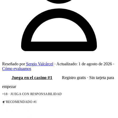
Reseñado por
Sergio Valcárcel
·
Actualizado:
1 de agosto de 2026
·
Cómo evaluamos
Juega en el casino #1
Registro gratis · Sin tarjeta para
empezar
+18 · JUEGA CON RESPONSABILIDAD
★
RECOMENDADO #1