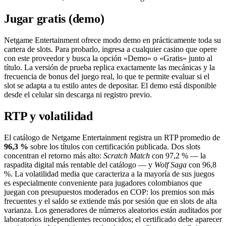
Jugar gratis (demo)
Netgame Entertainment ofrece modo demo en prácticamente toda su
cartera de slots. Para probarlo, ingresa a cualquier casino que opere
con este proveedor y busca la opción «Demo» o «Gratis» junto al
título. La versión de prueba replica exactamente las mecánicas y la
frecuencia de bonus del juego real, lo que te permite evaluar si el
slot se adapta a tu estilo antes de depositar. El demo está disponible
desde el celular sin descarga ni registro previo.
RTP y volatilidad
El catálogo de Netgame Entertainment registra un RTP promedio de
96,3 %
sobre los títulos con certificación publicada. Dos slots
concentran el retorno más alto:
Scratch Match
con 97,2 % — la
raspadita digital más rentable del catálogo — y
Wolf Saga
con 96,8
%. La volatilidad media que caracteriza a la mayoría de sus juegos
es especialmente conveniente para jugadores colombianos que
juegan con presupuestos moderados en COP: los premios son más
frecuentes y el saldo se extiende más por sesión que en slots de alta
varianza. Los generadores de números aleatorios están auditados por
laboratorios independientes reconocidos; el certificado debe aparecer