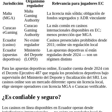
Organismo
Jurisdicción
Relevancia para jugadores EC
regulador
Malta
Malta
La licencia más sólida; obligación de
Gaming
(MGA)
fondos segregados y ADR vinculante
Authority
Curacao
La más común en casinos
Curacao
Gaming
internacionales disponibles en EC;
eGaming
Authority
menos protección que MGA
Ecuador
No existe
Casinos presenciales prohibidos desde
(casino)
regulador
2011; online sin regulación local
Ecuador
Ministerio
Las apuestas deportivas sí están
(apuestas
del Deporte
reguladas desde 2024 — son un
deportivas)
(LOPD)
régimen distinto
Para las apuestas deportivas online, Ecuador cuenta desde 2024 con
el Decreto Ejecutivo 487 que regula los pronósticos deportivos bajo
supervisión del Ministerio del Deporte y fiscalización del SRI. Los
casinos online son un mercado diferente: opera sin licencia local,
elige siempre operadores con licencia MGA o Curacao verificable.
¿Es confiable y seguro?
Los casinos en línea disponibles en Ecuador operan desde