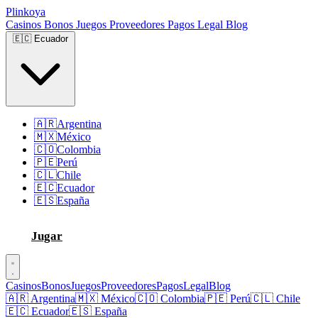
Plinko
ya
Casinos
Bonos
Juegos
Proveedores
Pagos
Legal
Blog
🇪🇨
Ecuador
🇦🇷
Argentina
🇲🇽
México
🇨🇴
Colombia
🇵🇪
Perú
🇨🇱
Chile
🇪🇨
Ecuador
🇪🇸
España
Jugar
Casinos
Bonos
Juegos
Proveedores
Pagos
Legal
Blog
🇦🇷
Argentina
🇲🇽
México
🇨🇴
Colombia
🇵🇪
Perú
🇨🇱
Chile
🇪🇨
Ecuador
🇪🇸
España