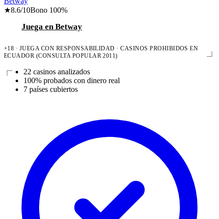
Betway
★
8.6
/10
Bono 100%
Juega en Betway
+18 · JUEGA CON RESPONSABILIDAD · CASINOS PROHIBIDOS EN
ECUADOR (CONSULTA POPULAR 2011)
22
casinos analizados
100%
probados con dinero real
7
países cubiertos