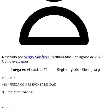
Reseñado por
Sergio Valcárcel
·
Actualizado:
1 de agosto de 2026
·
Cómo evaluamos
Juega en el casino #1
Registro gratis · Sin tarjeta para
empezar
+18 · JUEGA CON RESPONSABILIDAD
★
RECOMENDADO #1