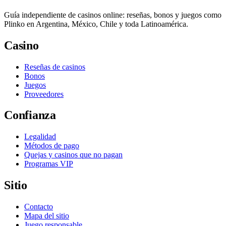
Guía independiente de casinos online: reseñas, bonos y juegos como
Plinko en Argentina, México, Chile y toda Latinoamérica.
Casino
Reseñas de casinos
Bonos
Juegos
Proveedores
Confianza
Legalidad
Métodos de pago
Quejas y casinos que no pagan
Programas VIP
Sitio
Contacto
Mapa del sitio
Juego responsable