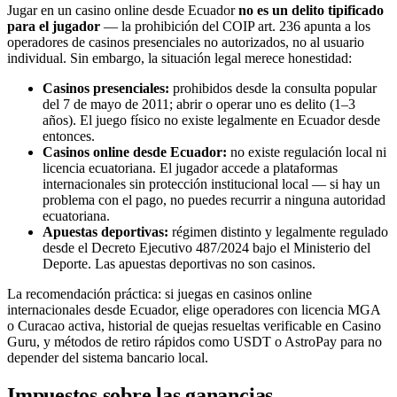
Jugar en un casino online desde Ecuador
no es un delito tipificado
para el jugador
— la prohibición del COIP art. 236 apunta a los
operadores de casinos presenciales no autorizados, no al usuario
individual. Sin embargo, la situación legal merece honestidad:
Casinos presenciales:
prohibidos desde la consulta popular
del 7 de mayo de 2011; abrir o operar uno es delito (1–3
años). El juego físico no existe legalmente en Ecuador desde
entonces.
Casinos online desde Ecuador:
no existe regulación local ni
licencia ecuatoriana. El jugador accede a plataformas
internacionales sin protección institucional local — si hay un
problema con el pago, no puedes recurrir a ninguna autoridad
ecuatoriana.
Apuestas deportivas:
régimen distinto y legalmente regulado
desde el Decreto Ejecutivo 487/2024 bajo el Ministerio del
Deporte. Las apuestas deportivas no son casinos.
La recomendación práctica: si juegas en casinos online
internacionales desde Ecuador, elige operadores con licencia MGA
o Curacao activa, historial de quejas resueltas verificable en Casino
Guru, y métodos de retiro rápidos como USDT o AstroPay para no
depender del sistema bancario local.
Impuestos sobre las ganancias