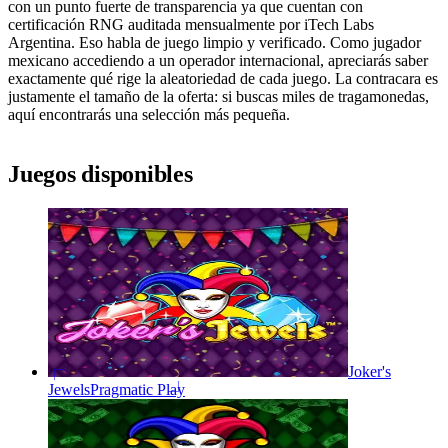
con un punto fuerte de transparencia ya que cuentan con
certificación RNG auditada mensualmente por iTech Labs
Argentina. Eso habla de juego limpio y verificado. Como jugador
mexicano accediendo a un operador internacional, apreciarás saber
exactamente qué rige la aleatoriedad de cada juego. La contracara es
justamente el tamaño de la oferta: si buscas miles de tragamonedas,
aquí encontrarás una selección más pequeña.
Juegos disponibles
Joker's
Jewels
Pragmatic Play