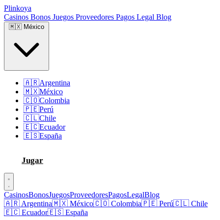
Plinko
ya
Casinos
Bonos
Juegos
Proveedores
Pagos
Legal
Blog
🇲🇽
México
🇦🇷
Argentina
🇲🇽
México
🇨🇴
Colombia
🇵🇪
Perú
🇨🇱
Chile
🇪🇨
Ecuador
🇪🇸
España
Jugar
Casinos
Bonos
Juegos
Proveedores
Pagos
Legal
Blog
🇦🇷
Argentina
🇲🇽
México
🇨🇴
Colombia
🇵🇪
Perú
🇨🇱
Chile
🇪🇨
Ecuador
🇪🇸
España