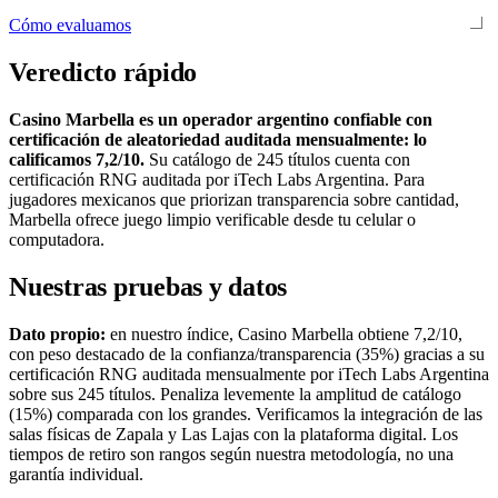
Cómo evaluamos
Veredicto rápido
Casino Marbella es un operador argentino confiable con
certificación de aleatoriedad auditada mensualmente: lo
calificamos 7,2/10.
Su catálogo de 245 títulos cuenta con
certificación RNG auditada por iTech Labs Argentina. Para
jugadores mexicanos que priorizan transparencia sobre cantidad,
Marbella ofrece juego limpio verificable desde tu celular o
computadora.
Nuestras pruebas y datos
Dato propio:
en nuestro índice, Casino Marbella obtiene 7,2/10,
con peso destacado de la confianza/transparencia (35%) gracias a su
certificación RNG auditada mensualmente por iTech Labs Argentina
sobre sus 245 títulos. Penaliza levemente la amplitud de catálogo
(15%) comparada con los grandes. Verificamos la integración de las
salas físicas de Zapala y Las Lajas con la plataforma digital. Los
tiempos de retiro son rangos según nuestra metodología, no una
garantía individual.