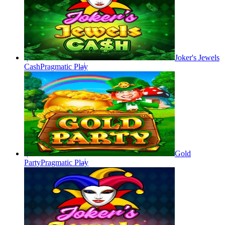
Joker's Jewels
Cash
Pragmatic Play
Gold
Party
Pragmatic Play