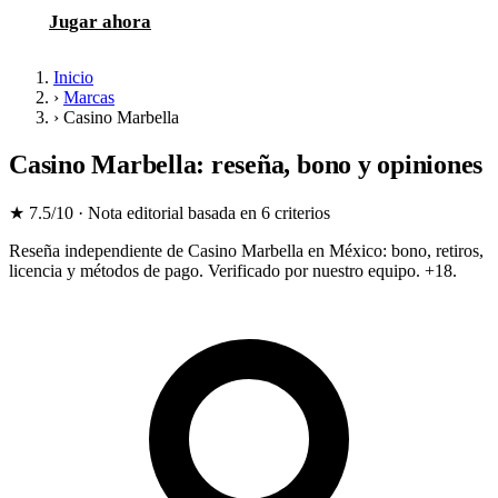
Jugar ahora
Inicio
›
Marcas
›
Casino Marbella
Casino Marbella: reseña, bono y opiniones
★
7.5
/10
· Nota editorial basada en 6 criterios
Reseña independiente de Casino Marbella en México: bono, retiros,
licencia y métodos de pago. Verificado por nuestro equipo. +18.