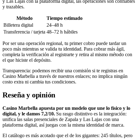
y Las Lajas con la plataforma digital, las operaciones son confiables
y trazables.
Método
Tiempo estimado
Billetera digital
24–48 h
Transferencia / tarjeta
48–72 h hábiles
Por ser una operación regional, tu primer cobro puede tardar un
poco más mientras se valida tu identidad. Para cobrar más ágil,
completa la verificación al registrarte y retira al mismo método con
el que hiciste el depósito.
Transparencia: podemos recibir una comisión si te registras en
Casino Marbella a través de nuestros enlaces; no implica ningún
costo extra ni cambia tus condiciones.
Reseña y opinión
Casino Marbella apuesta por un modelo que une lo físico y lo
digital, y le damos 7,2/10.
Su rasgo distintivo es la integración:
unifica las salas presenciales de Zapala y Las Lajas con una
plataforma digital, así juegas con la misma identidad de marca.
El catálogo es más acotado que el de los gigantes: 245 títulos, pero