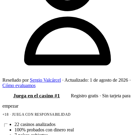
Reseñado por
Sergio Valcárcel
·
Actualizado:
1 de agosto de 2026
·
Cómo evaluamos
Juega en el casino #1
Registro gratis · Sin tarjeta para
empezar
+18 · JUEGA CON RESPONSABILIDAD
22
casinos analizados
100%
probados con dinero real