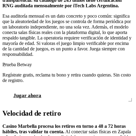
transparencia: su catálogo de 245 títulos tiene certificación
RNG auditada mensualmente por iTech Labs Argentina.
Esa auditoría mensual es un dato concreto y poco común: significa
que la aleatoriedad de los juegos se controla de forma periódica por
un laboratorio independiente, no una sola vez. Además, el modelo
conecta salas físicas reales con la plataforma digital, lo que aporta
respaldo tangible. La operatoria requiere verificación de identidad y
mayoría de edad. Si valoras el juego limpio verificable por encima
de la cantidad de juegos, es un punto a favor. Juega siempre con
responsabilidad.
Prueba Betway
Regístrate gratis, reclama tu bono y retira cuando quieras. Sin costo
de registro.
Jugar ahora
Velocidad de retiro
Casino Marbella procesa los retiros en torno a 48 a 72 horas
hábiles, tras validar tu cuenta.
Al conectar salas físicas en Zapala