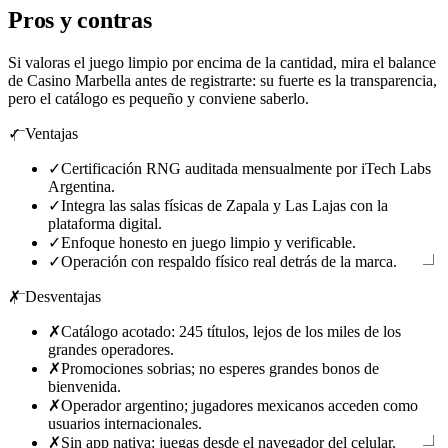
Pros y contras
Si valoras el juego limpio por encima de la cantidad, mira el balance
de Casino Marbella antes de registrarte: su fuerte es la transparencia,
pero el catálogo es pequeño y conviene saberlo.
✓
Ventajas
✓
Certificación RNG auditada mensualmente por iTech Labs
Argentina.
✓
Integra las salas físicas de Zapala y Las Lajas con la
plataforma digital.
✓
Enfoque honesto en juego limpio y verificable.
✓
Operación con respaldo físico real detrás de la marca.
✗
Desventajas
✗
Catálogo acotado: 245 títulos, lejos de los miles de los
grandes operadores.
✗
Promociones sobrias; no esperes grandes bonos de
bienvenida.
✗
Operador argentino; jugadores mexicanos acceden como
usuarios internacionales.
✗
Sin app nativa: juegas desde el navegador del celular.