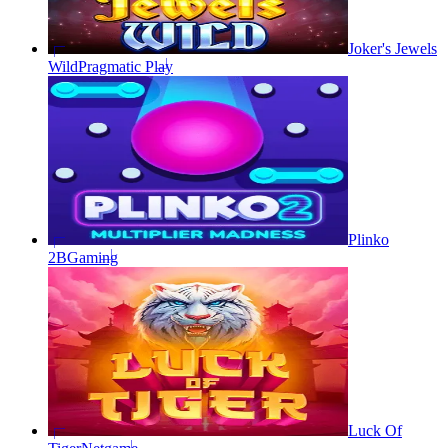
Joker's Jewels
Wild
Pragmatic Play
Plinko
2
BGaming
Luck Of