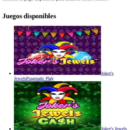
Juegos disponibles
Joker's
Jewels
Pragmatic Play
Joker's Jewels