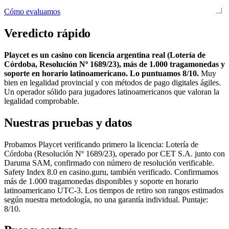
Cómo evaluamos
Veredicto rápido
Playcet es un casino con licencia argentina real (Lotería de
Córdoba, Resolución Nº 1689/23), más de 1.000 tragamonedas y
soporte en horario latinoamericano. Lo puntuamos 8/10.
Muy
bien en legalidad provincial y con métodos de pago digitales ágiles.
Un operador sólido para jugadores latinoamericanos que valoran la
legalidad comprobable.
Nuestras pruebas y datos
Probamos Playcet verificando primero la licencia: Lotería de
Córdoba (Resolución Nº 1689/23), operado por CET S.A. junto con
Daruma SAM, confirmado con número de resolución verificable.
Safety Index 8.0 en casino.guru, también verificado. Confirmamos
más de 1.000 tragamonedas disponibles y soporte en horario
latinoamericano UTC-3. Los tiempos de retiro son rangos estimados
según nuestra metodología, no una garantía individual. Puntaje:
8/10.