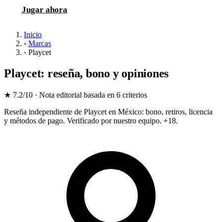
Jugar ahora
Inicio
›
Marcas
›
Playcet
Playcet: reseña, bono y opiniones
★
7.2
/10
· Nota editorial basada en 6 criterios
Reseña independiente de Playcet en México: bono, retiros, licencia
y métodos de pago. Verificado por nuestro equipo. +18.