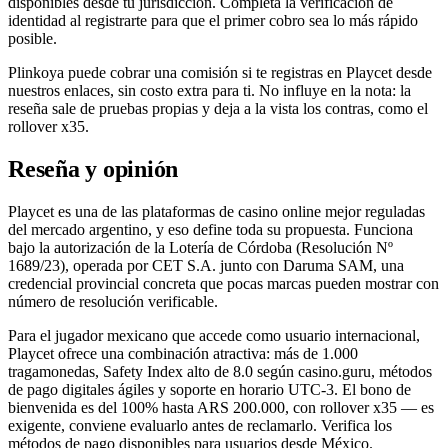
disponibles desde tu jurisdicción. Completa la verificación de
identidad al registrarte para que el primer cobro sea lo más rápido
posible.
Plinkoya puede cobrar una comisión si te registras en Playcet desde
nuestros enlaces, sin costo extra para ti. No influye en la nota: la
reseña sale de pruebas propias y deja a la vista los contras, como el
rollover x35.
Reseña y opinión
Playcet es una de las plataformas de casino online mejor reguladas
del mercado argentino, y eso define toda su propuesta. Funciona
bajo la autorización de la Lotería de Córdoba (Resolución Nº
1689/23), operada por CET S.A. junto con Daruma SAM, una
credencial provincial concreta que pocas marcas pueden mostrar con
número de resolución verificable.
Para el jugador mexicano que accede como usuario internacional,
Playcet ofrece una combinación atractiva: más de 1.000
tragamonedas, Safety Index alto de 8.0 según casino.guru, métodos
de pago digitales ágiles y soporte en horario UTC-3. El bono de
bienvenida es del 100% hasta ARS 200.000, con rollover x35 — es
exigente, conviene evaluarlo antes de reclamarlo. Verifica los
métodos de pago disponibles para usuarios desde México.