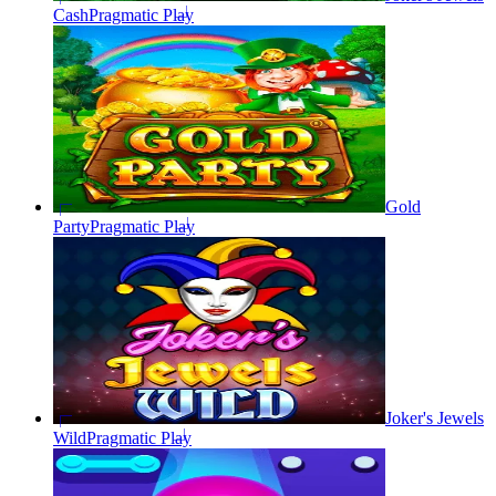
Cash
Pragmatic Play
Gold
Party
Pragmatic Play
Joker's Jewels
Wild
Pragmatic Play