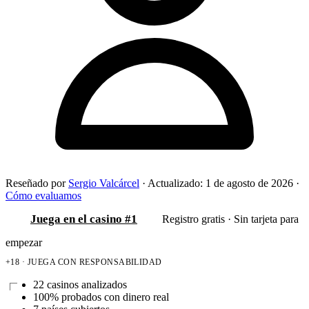
Reseñado por
Sergio Valcárcel
·
Actualizado:
1 de agosto de 2026
·
Cómo evaluamos
Juega en el casino #1
Registro gratis · Sin tarjeta para
empezar
+18 · JUEGA CON RESPONSABILIDAD
22
casinos analizados
100%
probados con dinero real