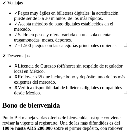
✓
Ventajas
✓
Pagos muy ágiles en billeteras digitales: la acreditación
puede ser de 5 a 30 minutos, de los más rápidos.
✓
Acepta métodos de pago digitales establecidos en el
mercado.
✓
Saldo en pesos y oferta variada en una sola cuenta:
tragamonedas, mesas, deportes.
✓
~1.500 juegos con las categorías principales cubiertas.
✗
Desventajas
✗
Licencia de Curazao (offshore) sin respaldo de regulador
local en México.
✗
Rollover x35 que incluye bono y depósito: uno de los más
exigentes del mercado.
✗
Verifica disponibilidad de billeteras digitales compatibles
desde México.
Bono de bienvenida
Punto Bet maneja varias ofertas de bienvenida, así que conviene
revisar la vigente al registrarte. Una de las más difundidas es del
100% hasta ARS 200.000
sobre el primer depósito, con rollover