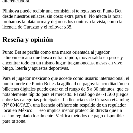
diferenciadora.
Plinkoya puede recibir una comisión si te registras en Punto Bet
desde nuestros enlaces, sin costo extra para ti. No afecta la nota:
probamos la plataforma y dejamos los contras a la vista, como la
licencia de Curazao y el rollover x35.
Reseña y opinión
Punto Bet se perfila como una marca orientada al jugador
latinoamericano que busca entrar rápido, mover saldo en pesos y
encontrar todo en un mismo lugar: tragamonedas, mesas en vivo,
bingo, lotería y apuestas deportivas.
Para el jugador mexicano que accede como usuario internacional, el
punto fuerte de Punto Bet es la agilidad en pagos: la acreditación en
billeteras digitales puede estar en el rango de 5 a 30 minutos, que es
notablemente rápido para el mercado. El catálogo de ~1.500 juegos
cubre las categorías principales. La licencia es de Curazao eGaming
(Nº 8048/JAZ), una licencia offshore sin respaldo de un regulador
local en México — eso implica menor protección directa que un
casino regulado localmente. Verifica métodos de pago disponibles
para tu zona.