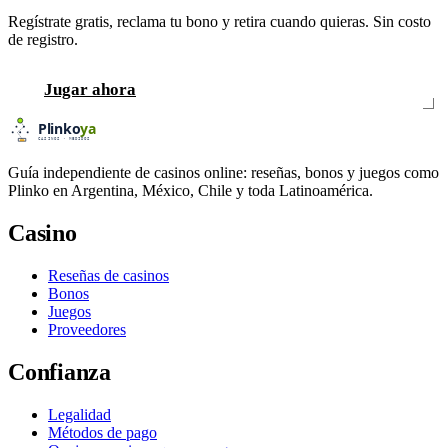
Regístrate gratis, reclama tu bono y retira cuando quieras. Sin costo
de registro.
Jugar ahora
Guía independiente de casinos online: reseñas, bonos y juegos como
Plinko en Argentina, México, Chile y toda Latinoamérica.
Casino
Reseñas de casinos
Bonos
Juegos
Proveedores
Confianza
Legalidad
Métodos de pago