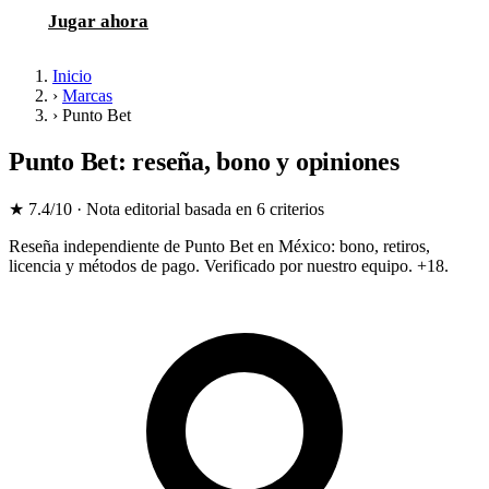
Jugar ahora
Inicio
›
Marcas
›
Punto Bet
Punto Bet: reseña, bono y opiniones
★
7.4
/10
· Nota editorial basada en 6 criterios
Reseña independiente de Punto Bet en México: bono, retiros,
licencia y métodos de pago. Verificado por nuestro equipo. +18.