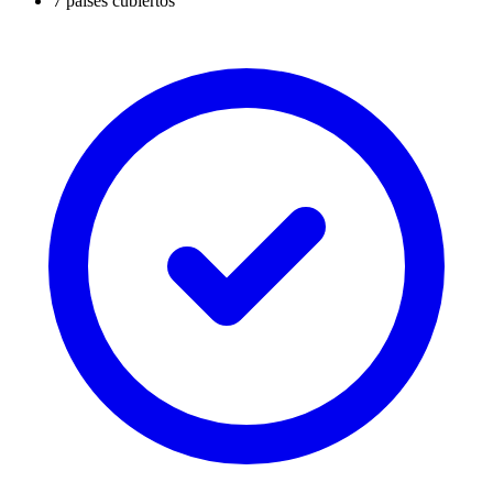
7
países cubiertos