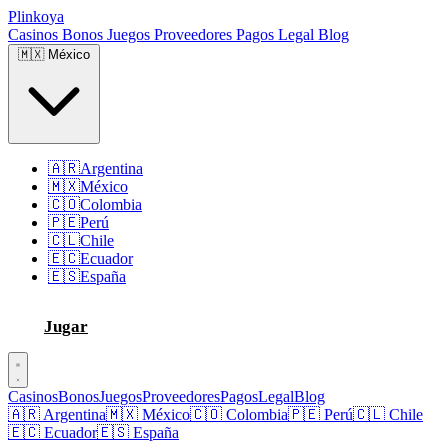
Plinko
ya
Casinos
Bonos
Juegos
Proveedores
Pagos
Legal
Blog
🇲🇽
México
🇦🇷
Argentina
🇲🇽
México
🇨🇴
Colombia
🇵🇪
Perú
🇨🇱
Chile
🇪🇨
Ecuador
🇪🇸
España
Jugar
Casinos
Bonos
Juegos
Proveedores
Pagos
Legal
Blog
🇦🇷
Argentina
🇲🇽
México
🇨🇴
Colombia
🇵🇪
Perú
🇨🇱
Chile
🇪🇨
Ecuador
🇪🇸
España