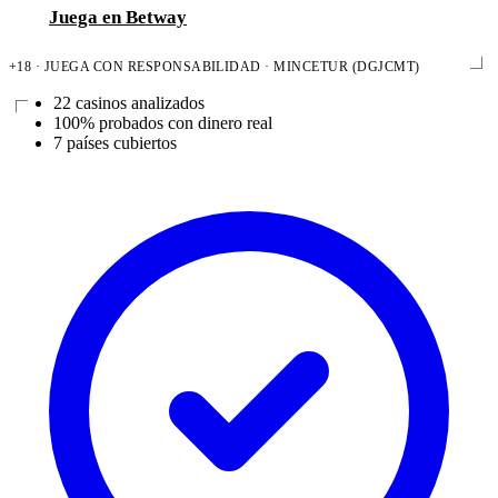
Juega en Betway
+18 · JUEGA CON RESPONSABILIDAD · MINCETUR (DGJCMT)
22
casinos analizados
100%
probados con dinero real
7
países cubiertos