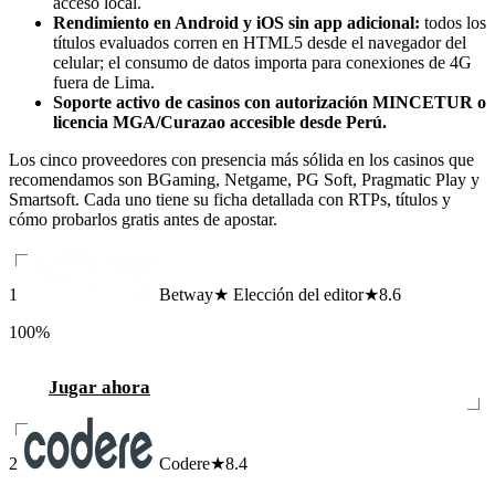
acceso local.
Rendimiento en Android y iOS sin app adicional:
todos los
títulos evaluados corren en HTML5 desde el navegador del
celular; el consumo de datos importa para conexiones de 4G
fuera de Lima.
Soporte activo de casinos con autorización MINCETUR o
licencia MGA/Curazao accesible desde Perú.
Los cinco proveedores con presencia más sólida en los casinos que
recomendamos son BGaming, Netgame, PG Soft, Pragmatic Play y
Smartsoft. Cada uno tiene su ficha detallada con RTPs, títulos y
cómo probarlos gratis antes de apostar.
1
Betway
★ Elección del editor
★
8.6
100%
Jugar ahora
2
Codere
★
8.4