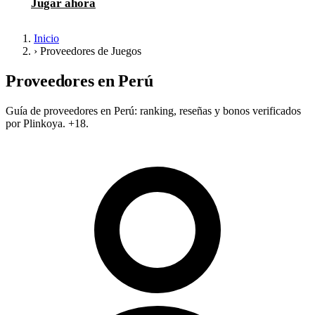
Jugar ahora
Inicio
›
Proveedores de Juegos
Proveedores en Perú
Guía de proveedores en Perú: ranking, reseñas y bonos verificados
por Plinkoya. +18.