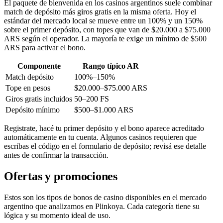
El paquete de bienvenida en los casinos argentinos suele combinar
match de depósito más giros gratis en la misma oferta. Hoy el
estándar del mercado local se mueve entre un 100% y un 150%
sobre el primer depósito, con topes que van de $20.000 a $75.000
ARS según el operador. La mayoría te exige un mínimo de $500
ARS para activar el bono.
Componente
Rango típico AR
Match depósito
100%–150%
Tope en pesos
$20.000–$75.000 ARS
Giros gratis incluidos
50–200 FS
Depósito mínimo
$500–$1.000 ARS
Registrate, hacé tu primer depósito y el bono aparece acreditado
automáticamente en tu cuenta. Algunos casinos requieren que
escribas el código en el formulario de depósito; revisá ese detalle
antes de confirmar la transacción.
Ofertas y promociones
Estos son los tipos de bonos de casino disponibles en el mercado
argentino que analizamos en Plinkoya. Cada categoría tiene su
lógica y su momento ideal de uso.