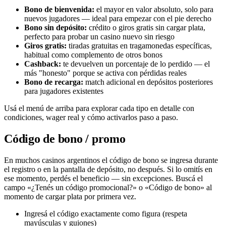
Bono de bienvenida:
el mayor en valor absoluto, solo para
nuevos jugadores — ideal para empezar con el pie derecho
Bono sin depósito:
crédito o giros gratis sin cargar plata,
perfecto para probar un casino nuevo sin riesgo
Giros gratis:
tiradas gratuitas en tragamonedas específicas,
habitual como complemento de otros bonos
Cashback:
te devuelven un porcentaje de lo perdido — el
más "honesto" porque se activa con pérdidas reales
Bono de recarga:
match adicional en depósitos posteriores
para jugadores existentes
Usá el menú de arriba para explorar cada tipo en detalle con
condiciones, wager real y cómo activarlos paso a paso.
Código de bono / promo
En muchos casinos argentinos el código de bono se ingresa durante
el registro o en la pantalla de depósito, no después. Si lo omitís en
ese momento, perdés el beneficio — sin excepciones. Buscá el
campo «¿Tenés un código promocional?» o «Código de bono» al
momento de cargar plata por primera vez.
Ingresá el código exactamente como figura (respeta
mayúsculas y guiones)