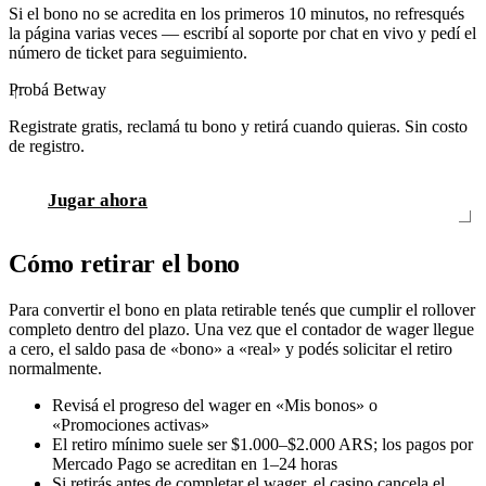
Si el bono no se acredita en los primeros 10 minutos, no refresqués
la página varias veces — escribí al soporte por chat en vivo y pedí el
número de ticket para seguimiento.
Probá Betway
Registrate gratis, reclamá tu bono y retirá cuando quieras. Sin costo
de registro.
Jugar ahora
Cómo retirar el bono
Para convertir el bono en plata retirable tenés que cumplir el rollover
completo dentro del plazo. Una vez que el contador de wager llegue
a cero, el saldo pasa de «bono» a «real» y podés solicitar el retiro
normalmente.
Revisá el progreso del wager en «Mis bonos» o
«Promociones activas»
El retiro mínimo suele ser $1.000–$2.000 ARS; los pagos por
Mercado Pago se acreditan en 1–24 horas
Si retirás antes de completar el wager, el casino cancela el