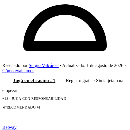
Reseñado por
Sergio Valcárcel
·
Actualizado:
1 de agosto de 2026
·
Cómo evaluamos
Jugá en el casino #1
Registro gratis · Sin tarjeta para
empezar
+18 · JUGÁ CON RESPONSABILIDAD
★
RECOMENDADO #1
Betway