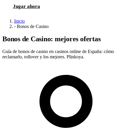
Jugar ahora
Inicio
›
Bonos de Casino
Bonos de Casino: mejores ofertas
Guía de bonos de casino en casinos online de España: cómo
reclamarlo, rollover y los mejores. Plinkoya.