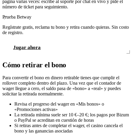
página varias veces: escribe al soporte por chat en vivo y pide el
número de ticket para seguimiento.
Prueba Betway
Regístrate gratis, reclama tu bono y retira cuando quieras. Sin costo
de registro.
Jugar ahora
Cómo retirar el bono
Para convertir el bono en dinero retirable tienes que cumplir el
rollover completo dentro del plazo. Una vez que el contador de
wager llegue a cero, el saldo pasa de «bono» a «real» y puedes
solicitar la retirada normalmente.
Revisa el progreso del wager en «Mis bonos» o
«Promociones activas»
La retirada mínima suele ser 10 €–20 €; los pagos por Bizum
o PayPal se acreditan en cuestión de horas
Si retiras antes de completar el wager, el casino cancela el
bono y las ganancias asociadas