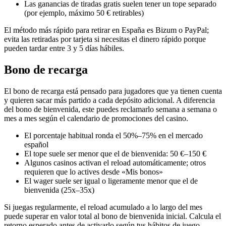
Las ganancias de tiradas gratis suelen tener un tope separado
(por ejemplo, máximo 50 € retirables)
El método más rápido para retirar en España es Bizum o PayPal;
evita las retiradas por tarjeta si necesitas el dinero rápido porque
pueden tardar entre 3 y 5 días hábiles.
Bono de recarga
El bono de recarga está pensado para jugadores que ya tienen cuenta
y quieren sacar más partido a cada depósito adicional. A diferencia
del bono de bienvenida, este puedes reclamarlo semana a semana o
mes a mes según el calendario de promociones del casino.
El porcentaje habitual ronda el 50%–75% en el mercado
español
El tope suele ser menor que el de bienvenida: 50 €–150 €
Algunos casinos activan el reload automáticamente; otros
requieren que lo actives desde «Mis bonos»
El wager suele ser igual o ligeramente menor que el de
bienvenida (25x–35x)
Si juegas regularmente, el reload acumulado a lo largo del mes
puede superar en valor total al bono de bienvenida inicial. Calcula el
retorno esperado antes de activarlo según tus hábitos de juego.