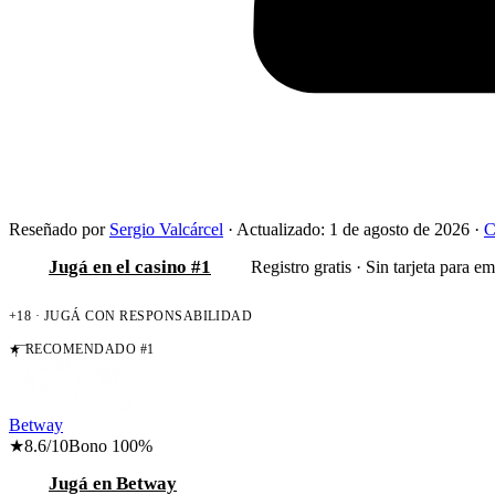
Reseñado por
Sergio Valcárcel
·
Actualizado:
1 de agosto de 2026
·
C
Jugá en el casino #1
Registro gratis · Sin tarjeta para e
+18 · JUGÁ CON RESPONSABILIDAD
★
RECOMENDADO #1
Betway
★
8.6
/10
Bono 100%
Jugá en Betway