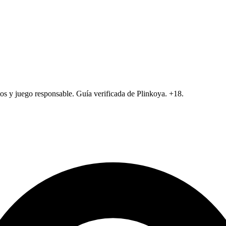
tos y juego responsable. Guía verificada de Plinkoya. +18.