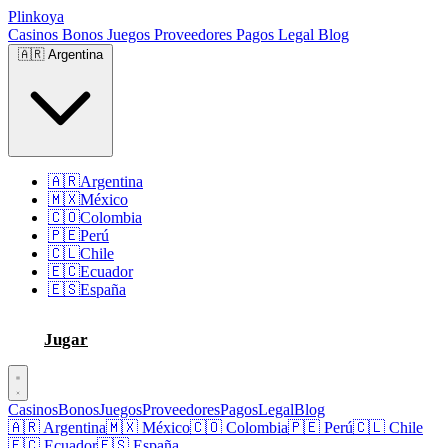
Plinko
ya
Casinos
Bonos
Juegos
Proveedores
Pagos
Legal
Blog
🇦🇷
Argentina
🇦🇷
Argentina
🇲🇽
México
🇨🇴
Colombia
🇵🇪
Perú
🇨🇱
Chile
🇪🇨
Ecuador
🇪🇸
España
Jugar
Casinos
Bonos
Juegos
Proveedores
Pagos
Legal
Blog
🇦🇷
Argentina
🇲🇽
México
🇨🇴
Colombia
🇵🇪
Perú
🇨🇱
Chile
🇪🇨
Ecuador
🇪🇸
España