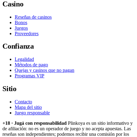
Casino
Reseñas de casinos
Bonos
Juegos
Proveedores
Confianza
Legalidad
Métodos de pago
Quejas y casinos que no pagan
Programas VIP
Sitio
Contacto
Mapa del sitio
Juego responsable
+18 · Jugá con responsabilidad
Plinkoya es un sitio informativo y
de afiliación: no es un operador de juego y no acepta apuestas. Las
reseñas son independientes; podemos recibir una comisión por los