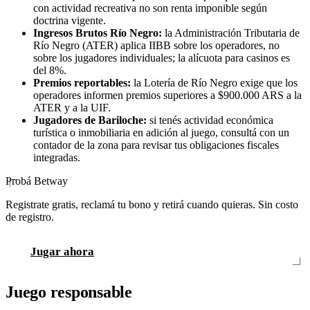
con actividad recreativa no son renta imponible según
doctrina vigente.
Ingresos Brutos Río Negro:
la Administración Tributaria de
Río Negro (ATER) aplica IIBB sobre los operadores, no
sobre los jugadores individuales; la alícuota para casinos es
del 8%.
Premios reportables:
la Lotería de Río Negro exige que los
operadores informen premios superiores a $900.000 ARS a la
ATER y a la UIF.
Jugadores de Bariloche:
si tenés actividad económica
turística o inmobiliaria en adición al juego, consultá con un
contador de la zona para revisar tus obligaciones fiscales
integradas.
Probá Betway
Registrate gratis, reclamá tu bono y retirá cuando quieras. Sin costo
de registro.
Jugar ahora
Juego responsable