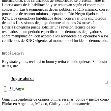
internacional. Los certificados de aleatoriedad se presentan ante la
Lotería antes de la habilitación y se renuevan según el contrato de
concesión. Las tragamonedas deben publicar su RTP mínimo, con el
porcentaje de retorno mínimo aceptado en Río Negro fijado en el
92%. Los operadores habilitados deben conservar logs encriptados
de todas las sesiones de juego durante al menos 24 meses. La
Lotería rionegrina puede solicitar una revisión técnica de los
resultados de un período específico ante denuncias de jugadores
sobre manipulación, con acceso a los servidores del operador y a los
certificados de RNG vigentes al momento del incidente denunciado.
Probá Betway
Registrate gratis, reclamá tu bono y retirá cuando quieras. Sin costo
de registro.
Jugar ahora
Guía independiente de casinos online: reseñas, bonos y juegos como
Plinko en Argentina, México, Chile y toda Latinoamérica.