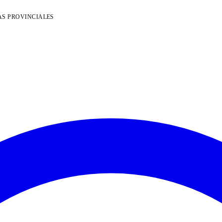
ÍAS PROVINCIALES