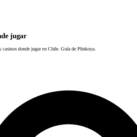
nde jugar
 y casinos donde jugar en Chile. Guía de Plinkoya.