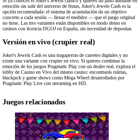
Si ya conoces el Joker's Jewels clásico y quieres un paso adelante en
emoción sin salir del universo de frutas, Joker's Jewels Cash es la
opción recomendada: el sistema de acumulación da un objetivo
concreto a cada sesión — llenar el medidor — que el juego original
no tiene. Las tres variantes están disponibles en modo demo en
casinos con licencia DGOJ en España, sin necesidad de depositar.
Versión en vivo (crupier real)
Joker's Jewels Cash es una tragaperras de carretes digitales y no
existe una variante con crupier en vivo. Si quieres combinar la
emoción de los juegos Pragmatic Play con un dealer real, explora el
lobby de Casino en Vivo del mismo casino: encontrarás ruletas,
blackjack y game shows como Mega Wheel desarrollados por
Pragmatic Play Live con streaming en HD.
Juegos relacionados