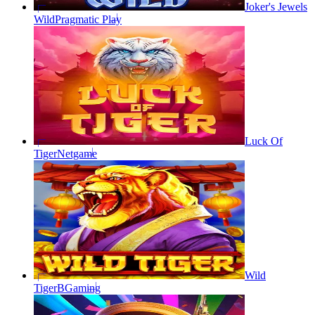
Joker's Jewels
Wild
Pragmatic Play
Luck Of
Tiger
Netgame
Wild
Tiger
BGaming