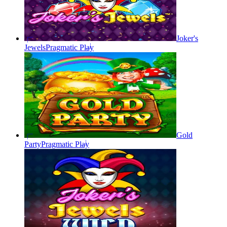
Joker's
Jewels
Pragmatic Play
Gold
Party
Pragmatic Play