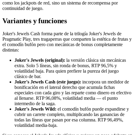
como los jackpots de red, sino un sistema de recompensa por
continuidad de juego.
Variantes y funciones
Joker's Jewels Cash forma parte de la trilogía Joker's Jewels de
Pragmatic Play, tres tragaperras que comparten la estética de frutas y
el comodín bufón pero con mecánicas de bonus completamente
distintas:
Joker's Jewels (original):
la versión clásica sin mecánicas
extra. Solo 5 líneas, sin ronda de bonus, RTP 96,5% y
volatilidad baja. Para quien prefiere la pureza del juego
clásico de bar.
Joker's Jewels Cash (este juego):
incorpora un medidor de
bonificación en el lateral derecho que acumula fichas
especiales con cada giro y las reparte como dinero en efectivo
al llenarse. RTP 96,08%, volatilidad media — el punto
intermedio de la saga.
Joker's Jewels Wild:
el comodín bufón puede expandirse y
cubrir un carrete completo, multiplicando las ganancias de
todas las líneas que pasan por esa columna. RTP 96,49%,
volatilidad media-baja.