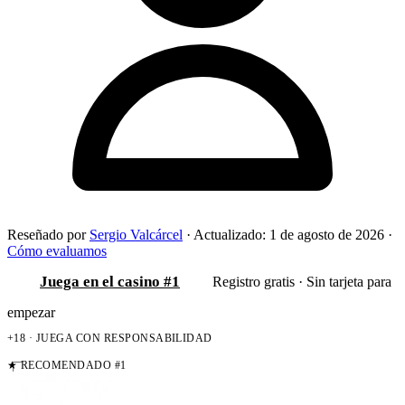
Reseñado por
Sergio Valcárcel
·
Actualizado:
1 de agosto de 2026
·
Cómo evaluamos
Juega en el casino #1
Registro gratis · Sin tarjeta para
empezar
+18 · JUEGA CON RESPONSABILIDAD
★
RECOMENDADO #1