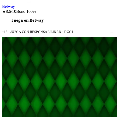
Betway
★
8.6
/10
Bono 100%
Juega en Betway
+18 · JUEGA CON RESPONSABILIDAD · DGOJ