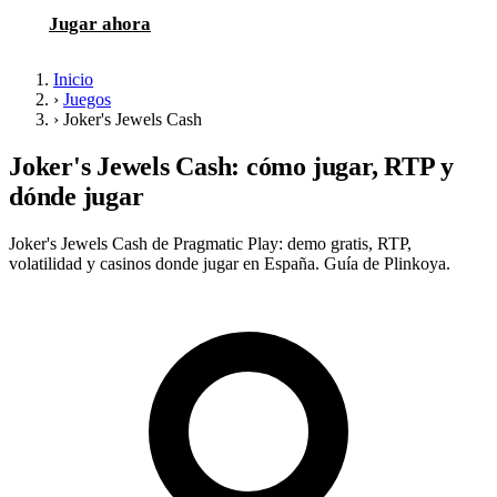
Jugar ahora
Inicio
›
Juegos
›
Joker's Jewels Cash
Joker's Jewels Cash: cómo jugar, RTP y
dónde jugar
Joker's Jewels Cash de Pragmatic Play: demo gratis, RTP,
volatilidad y casinos donde jugar en España. Guía de Plinkoya.