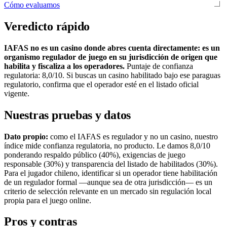
Cómo evaluamos
Veredicto rápido
IAFAS no es un casino donde abres cuenta directamente: es un
organismo regulador de juego en su jurisdicción de origen que
habilita y fiscaliza a los operadores.
Puntaje de confianza
regulatoria: 8,0/10. Si buscas un casino habilitado bajo ese paraguas
regulatorio, confirma que el operador esté en el listado oficial
vigente.
Nuestras pruebas y datos
Dato propio:
como el IAFAS es regulador y no un casino, nuestro
índice mide confianza regulatoria, no producto. Le damos 8,0/10
ponderando respaldo público (40%), exigencias de juego
responsable (30%) y transparencia del listado de habilitados (30%).
Para el jugador chileno, identificar si un operador tiene habilitación
de un regulador formal —aunque sea de otra jurisdicción— es un
criterio de selección relevante en un mercado sin regulación local
propia para el juego online.
Pros y contras