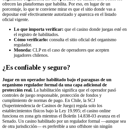
ofrecen las plataformas que habilita. Por eso, en lugar de un
porcentaje, lo que te conviene mirar es que el sitio donde vas a
depositar esté efectivamente autorizado y aparezca en el listado
oficial vigente.
Lo que importa verificar:
que el casino donde juegas esté en
el registro de habilitados.
Cómo verificarlo:
consulta el sitio oficial del organismo
regulador.
Moneda:
CLP en el caso de operadores que acepten
jugadores chilenos.
¿Es confiable y seguro?
Jugar en un operador habilitado bajo el paraguas de un
organismo regulador formal da una capa adicional de
protección real.
La habilitación significa que el operador pasó
controles de juego responsable, protección de fondos y
cumplimiento de normas de pago. En Chile, la SCJ
(Superintendencia de Casinos de Juego) regula solo los
establecimientos físicos bajo la Ley 19.995; el casino online
funciona en zona gris mientras el Boletín 14.838-03 avanza en el
Senado. Un casino habilitado por un regulador formal —aunque sea
de otra jurisdicción— es preferible a uno offshore sin ningún