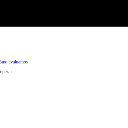
ómo evaluamos
empezar