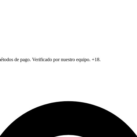
métodos de pago. Verificado por nuestro equipo. +18.