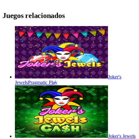
Juegos relacionados
Joker's
Jewels
Pragmatic Play
Joker's Jewels