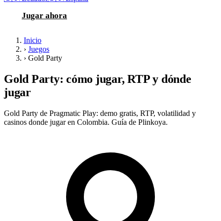
Jugar ahora
Inicio
›
Juegos
›
Gold Party
Gold Party: cómo jugar, RTP y dónde
jugar
Gold Party de Pragmatic Play: demo gratis, RTP, volatilidad y
casinos donde jugar en Colombia. Guía de Plinkoya.