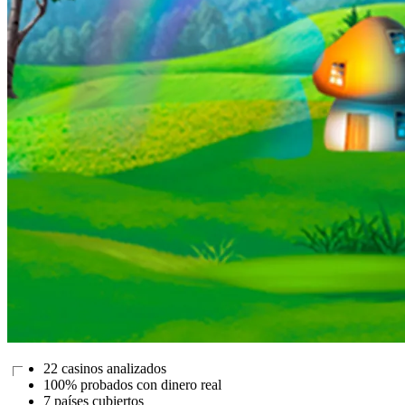
22
casinos analizados
100%
probados con dinero real
7
países cubiertos