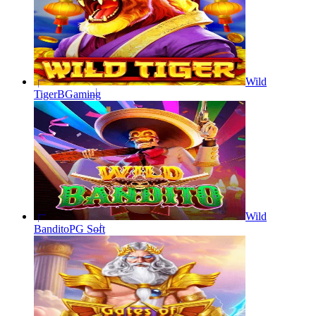
Wild
Tiger
BGaming
Wild
Bandito
PG Soft