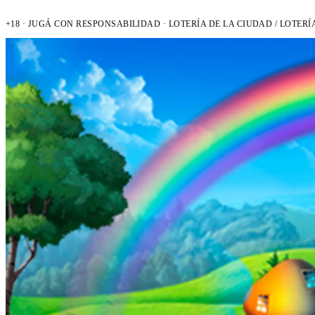
+18 · JUGÁ CON RESPONSABILIDAD · LOTERÍA DE LA CIUDAD / LOTER