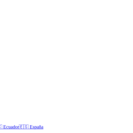

Ecuador
🇪🇸
España