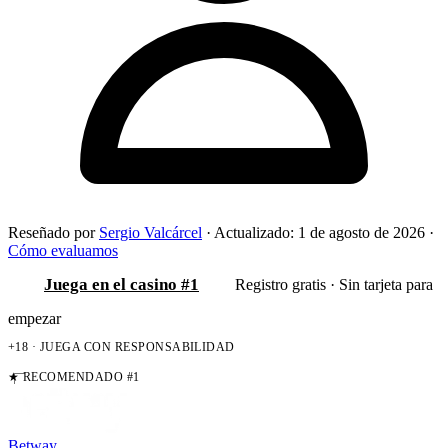
Reseñado por
Sergio Valcárcel
·
Actualizado:
1 de agosto de 2026
·
Cómo evaluamos
Juega en el casino #1
Registro gratis · Sin tarjeta para
empezar
+18 · JUEGA CON RESPONSABILIDAD
★
RECOMENDADO #1
Betway