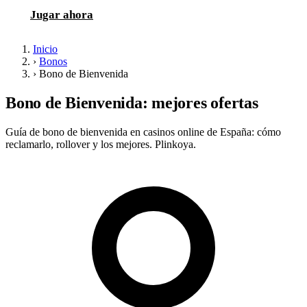
Jugar ahora
Inicio
›
Bonos
›
Bono de Bienvenida
Bono de Bienvenida: mejores ofertas
Guía de bono de bienvenida en casinos online de España: cómo
reclamarlo, rollover y los mejores. Plinkoya.