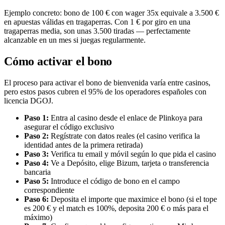
Ejemplo concreto: bono de 100 € con wager 35x equivale a 3.500 €
en apuestas válidas en tragaperras. Con 1 € por giro en una
tragaperras media, son unas 3.500 tiradas — perfectamente
alcanzable en un mes si juegas regularmente.
Cómo activar el bono
El proceso para activar el bono de bienvenida varía entre casinos,
pero estos pasos cubren el 95% de los operadores españoles con
licencia DGOJ.
Paso 1:
Entra al casino desde el enlace de Plinkoya para
asegurar el código exclusivo
Paso 2:
Regístrate con datos reales (el casino verifica la
identidad antes de la primera retirada)
Paso 3:
Verifica tu email y móvil según lo que pida el casino
Paso 4:
Ve a Depósito, elige Bizum, tarjeta o transferencia
bancaria
Paso 5:
Introduce el código de bono en el campo
correspondiente
Paso 6:
Deposita el importe que maximice el bono (si el tope
es 200 € y el match es 100%, deposita 200 € o más para el
máximo)