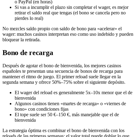
o PayPal (en horas)
Si vas a incumplir el plazo sin completar el wager, es mejor
retirar el saldo real que tengas (el bono se cancela pero no
pierdes lo real)
No mezcles saldo propio con saldo de bono para «acelerar» el
wager: muchos casinos interpretan eso como uso indebido y pueden
bloquear la retirada.
Bono de recarga
Después de agotar el bono de bienvenida, los mejores casinos
españoles te presentan una secuencia de bonos de recarga para
mantener el ritmo de juego. El primer reload suele llegar en la
segunda semana y ofrece 50%–75% sobre el siguiente depósito.
El wager del reload es generalmente 5x–10x menor que el de
bienvenida
Algunos casinos tienen «martes de recarga» o «viernes de
bono» con condiciones fijas
El tope suele ser 50 €–150 €, más manejable que el de
bienvenida
La estrategia óptima es combinar el bono de bienvenida con los
reloads de las primeras semanas: el valor total puede doblar lo que