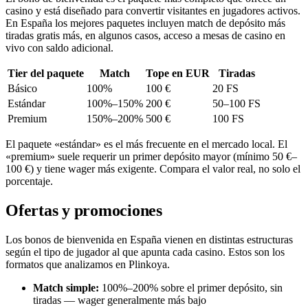
casino y está diseñado para convertir visitantes en jugadores activos.
En España los mejores paquetes incluyen match de depósito más
tiradas gratis más, en algunos casos, acceso a mesas de casino en
vivo con saldo adicional.
Tier del paquete
Match
Tope en EUR
Tiradas
Básico
100%
100 €
20 FS
Estándar
100%–150%
200 €
50–100 FS
Premium
150%–200%
500 €
100 FS
El paquete «estándar» es el más frecuente en el mercado local. El
«premium» suele requerir un primer depósito mayor (mínimo 50 €–
100 €) y tiene wager más exigente. Compara el valor real, no solo el
porcentaje.
Ofertas y promociones
Los bonos de bienvenida en España vienen en distintas estructuras
según el tipo de jugador al que apunta cada casino. Estos son los
formatos que analizamos en Plinkoya.
Match simple:
100%–200% sobre el primer depósito, sin
tiradas — wager generalmente más bajo