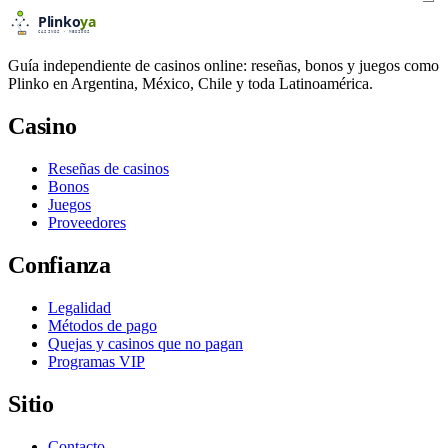
Guía independiente de casinos online: reseñas, bonos y juegos como
Plinko en Argentina, México, Chile y toda Latinoamérica.
Casino
Reseñas de casinos
Bonos
Juegos
Proveedores
Confianza
Legalidad
Métodos de pago
Quejas y casinos que no pagan
Programas VIP
Sitio
Contacto