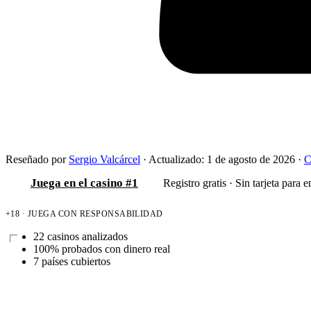
Reseñado por
Sergio Valcárcel
·
Actualizado:
1 de agosto de 2026
·
C
Juega en el casino #1
Registro gratis · Sin tarjeta para 
+18 · JUEGA CON RESPONSABILIDAD
22
casinos analizados
100%
probados con dinero real
7
países cubiertos