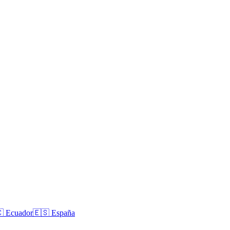

Ecuador
🇪🇸
España