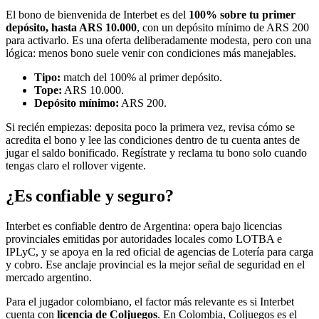
El bono de bienvenida de Interbet es del
100% sobre tu primer
depósito, hasta ARS 10.000
, con un depósito mínimo de ARS 200
para activarlo. Es una oferta deliberadamente modesta, pero con una
lógica: menos bono suele venir con condiciones más manejables.
Tipo:
match del 100% al primer depósito.
Tope:
ARS 10.000.
Depósito mínimo:
ARS 200.
Si recién empiezas: deposita poco la primera vez, revisa cómo se
acredita el bono y lee las condiciones dentro de tu cuenta antes de
jugar el saldo bonificado. Regístrate y reclama tu bono solo cuando
tengas claro el rollover vigente.
¿Es confiable y seguro?
Interbet es confiable dentro de Argentina: opera bajo licencias
provinciales emitidas por autoridades locales como LOTBA e
IPLyC, y se apoya en la red oficial de agencias de Lotería para carga
y cobro. Ese anclaje provincial es la mejor señal de seguridad en el
mercado argentino.
Para el jugador colombiano, el factor más relevante es si Interbet
cuenta con
licencia de Coljuegos
. En Colombia, Coljuegos es el