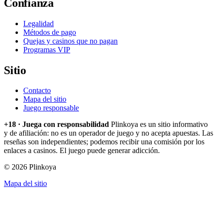
Confianza
Legalidad
Métodos de pago
Quejas y casinos que no pagan
Programas VIP
Sitio
Contacto
Mapa del sitio
Juego responsable
+18 · Juega con responsabilidad
Plinkoya es un sitio informativo
y de afiliación: no es un operador de juego y no acepta apuestas. Las
reseñas son independientes; podemos recibir una comisión por los
enlaces a casinos. El juego puede generar adicción.
© 2026 Plinkoya
Mapa del sitio