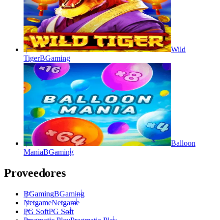
Wild
Tiger
BGaming
Balloon
Mania
BGaming
Proveedores
BGaming
BGaming
Netgame
Netgame
PG Soft
PG Soft