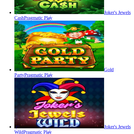
Joker's Jewels
Cash
Pragmatic Play
Gold
Party
Pragmatic Play
Joker's Jewels
Wild
Pragmatic Play