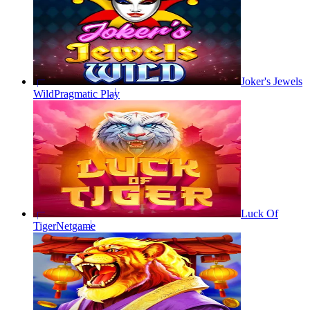
Joker's Jewels
Wild
Pragmatic Play
Luck Of
Tiger
Netgame