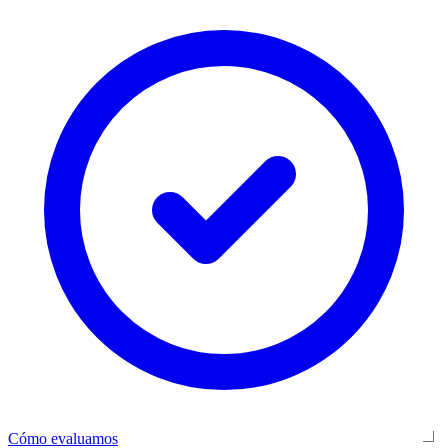
Cómo evaluamos