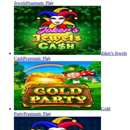
Jewels
Pragmatic Play
Joker's Jewels
Cash
Pragmatic Play
Gold
Party
Pragmatic Play