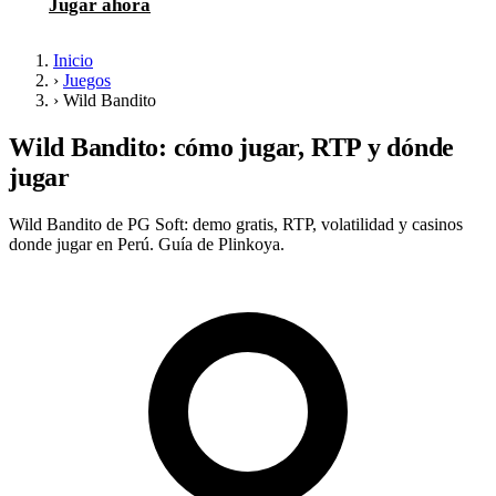
Jugar ahora
Inicio
›
Juegos
›
Wild Bandito
Wild Bandito: cómo jugar, RTP y dónde
jugar
Wild Bandito de PG Soft: demo gratis, RTP, volatilidad y casinos
donde jugar en Perú. Guía de Plinkoya.