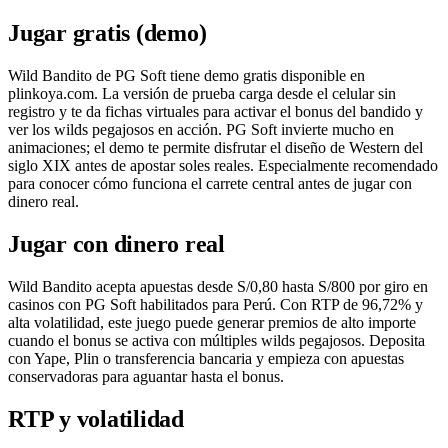
Jugar gratis (demo)
Wild Bandito de PG Soft tiene demo gratis disponible en
plinkoya.com. La versión de prueba carga desde el celular sin
registro y te da fichas virtuales para activar el bonus del bandido y
ver los wilds pegajosos en acción. PG Soft invierte mucho en
animaciones; el demo te permite disfrutar el diseño de Western del
siglo XIX antes de apostar soles reales. Especialmente recomendado
para conocer cómo funciona el carrete central antes de jugar con
dinero real.
Jugar con dinero real
Wild Bandito acepta apuestas desde S/0,80 hasta S/800 por giro en
casinos con PG Soft habilitados para Perú. Con RTP de 96,72% y
alta volatilidad, este juego puede generar premios de alto importe
cuando el bonus se activa con múltiples wilds pegajosos. Deposita
con Yape, Plin o transferencia bancaria y empieza con apuestas
conservadoras para aguantar hasta el bonus.
RTP y volatilidad