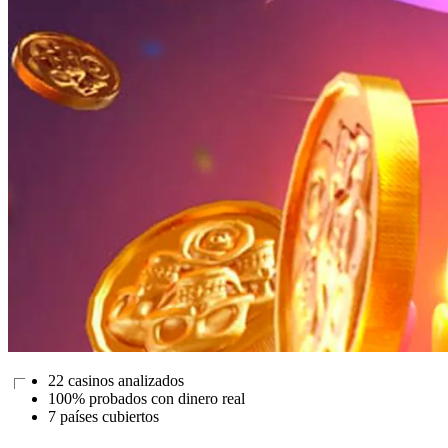
22
casinos analizados
100%
probados con dinero real
7
países cubiertos