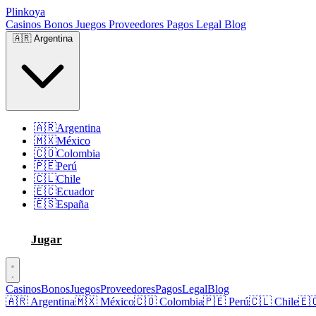
Plinko
ya
Casinos
Bonos
Juegos
Proveedores
Pagos
Legal
Blog
🇦🇷
Argentina
🇦🇷
Argentina
🇲🇽
México
🇨🇴
Colombia
🇵🇪
Perú
🇨🇱
Chile
🇪🇨
Ecuador
🇪🇸
España
Jugar
Casinos
Bonos
Juegos
Proveedores
Pagos
Legal
Blog
🇦🇷
Argentina
🇲🇽
México
🇨🇴
Colombia
🇵🇪
Perú
🇨🇱
Chile
🇪