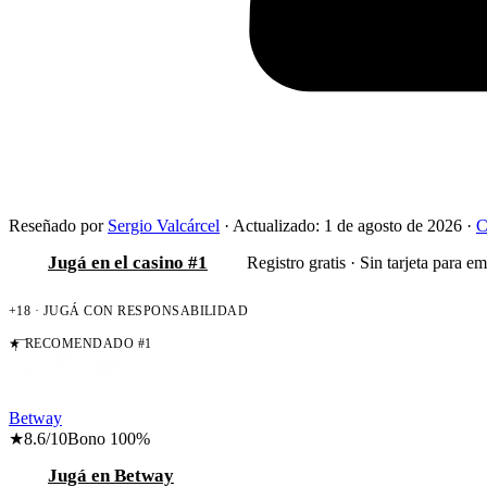
Reseñado por
Sergio Valcárcel
·
Actualizado:
1 de agosto de 2026
·
C
Jugá en el casino #1
Registro gratis · Sin tarjeta para e
+18 · JUGÁ CON RESPONSABILIDAD
★
RECOMENDADO #1
Betway
★
8.6
/10
Bono 100%
Jugá en Betway