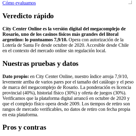
Cómo evaluamos
Veredicto rápido
City Center Online es la versión digital del megacomplejo de
Rosario, uno de los casinos físicos más grandes del litoral
argentino: lo puntuamos 7,9/10.
Opera con autorización de la
Lotería de Santa Fe desde octubre de 2020. Accesible desde Chile
en el contexto del mercado online sin regulación local.
Nuestras pruebas y datos
Dato propio:
en City Center Online, nuestro índice arroja 7,9/10,
levemente arriba de varios pares por el tamaño del catálogo y el peso
de marca del megacomplejo de Rosario. La ponderación es licencia
provincial (40%), historial físico (30%) y oferta de juegos (30%).
Verificamos que la plataforma digital arrancó en octubre de 2020 y
que el complejo físico opera desde 2009. Los tiempos de retiro son
rangos de mercado verificables, no datos de retiro con fecha propia
en esta plataforma.
Pros y contras