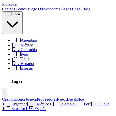
Plinko
ya
Casinos
Bonos
Juegos
Proveedores
Pagos
Legal
Blog
🇨🇱
Chile
🇦🇷
Argentina
🇲🇽
México
🇨🇴
Colombia
🇵🇪
Perú
🇨🇱
Chile
🇪🇨
Ecuador
🇪🇸
España
Jugar
Casinos
Bonos
Juegos
Proveedores
Pagos
Legal
Blog
🇦🇷
Argentina
🇲🇽
México
🇨🇴
Colombia
🇵🇪
Perú
🇨🇱
Chile
🇪🇨
Ecuador
🇪🇸
España