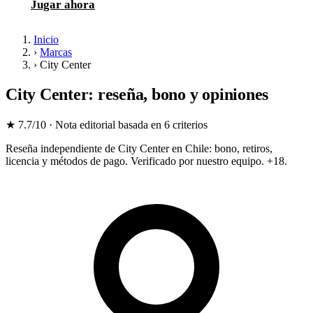
Jugar ahora
Inicio
›
Marcas
›
City Center
City Center: reseña, bono y opiniones
★
7.7
/10
· Nota editorial basada en 6 criterios
Reseña independiente de City Center en Chile: bono, retiros,
licencia y métodos de pago. Verificado por nuestro equipo. +18.