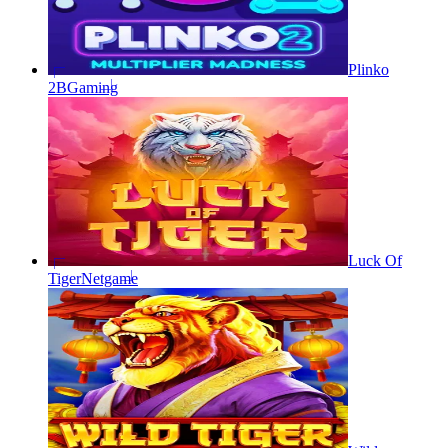
Plinko
2
BGaming
Luck Of
Tiger
Netgame