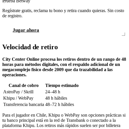
Prueba Betway
Regístrate gratis, reclama tu bono y retira cuando quieras. Sin costo
de registro.
Jugar ahora
Velocidad de retiro
City Center Online procesa los retiros dentro de un rango de 48
horas para métodos digitales, con el respaldo adicional de un
megacomplejo físico desde 2009 que da trazabilidad a las
operaciones.
Canal de cobro
Tiempo estimado
AstroPay / Skrill
24–48 h
Khipu / WebPay
48 h hábiles
Transferencia bancaria
48–72 h hábiles
Para el jugador en Chile, Khipu o WebPay son opciones prácticas si
tu banco principal está en la red de Transbank o conectado a la
plataforma Khipu. Los retiros más rápidos suelen ser por billetera