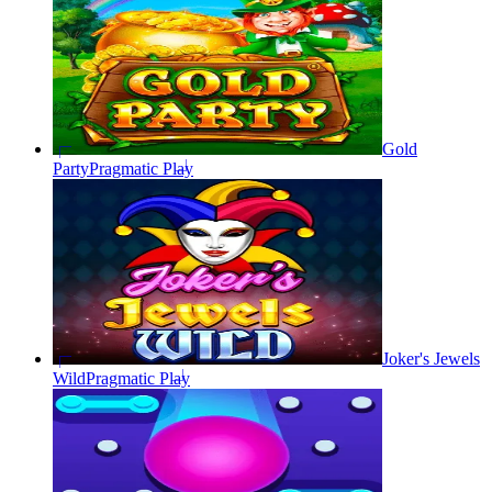
Gold
Party
Pragmatic Play
Joker's Jewels
Wild
Pragmatic Play