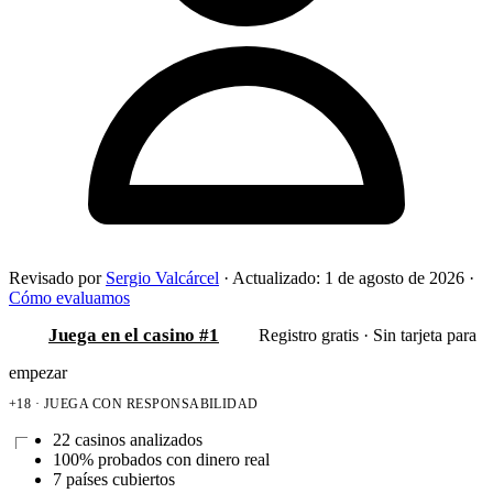
Revisado por
Sergio Valcárcel
·
Actualizado:
1 de agosto de 2026
·
Cómo evaluamos
Juega en el casino #1
Registro gratis · Sin tarjeta para
empezar
+18 · JUEGA CON RESPONSABILIDAD
22
casinos analizados
100%
probados con dinero real
7
países cubiertos