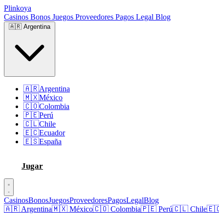
Plinko
ya
Casinos
Bonos
Juegos
Proveedores
Pagos
Legal
Blog
🇦🇷
Argentina
🇦🇷
Argentina
🇲🇽
México
🇨🇴
Colombia
🇵🇪
Perú
🇨🇱
Chile
🇪🇨
Ecuador
🇪🇸
España
Jugar
Casinos
Bonos
Juegos
Proveedores
Pagos
Legal
Blog
🇦🇷
Argentina
🇲🇽
México
🇨🇴
Colombia
🇵🇪
Perú
🇨🇱
Chile
🇪