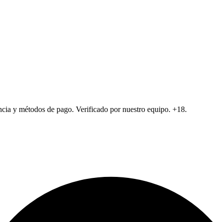
encia y métodos de pago. Verificado por nuestro equipo. +18.