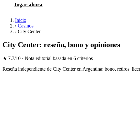
Jugar ahora
Inicio
›
Casinos
›
City Center
City Center: reseña, bono y opiniones
★
7.7
/10
· Nota editorial basada en 6 criterios
Reseña independiente de City Center en Argentina: bono, retiros, lic