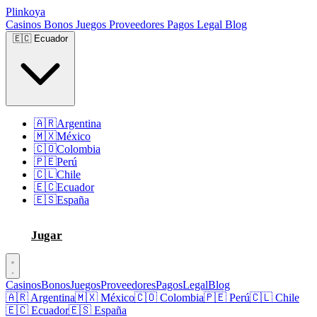
Plinko
ya
Casinos
Bonos
Juegos
Proveedores
Pagos
Legal
Blog
🇪🇨
Ecuador
🇦🇷
Argentina
🇲🇽
México
🇨🇴
Colombia
🇵🇪
Perú
🇨🇱
Chile
🇪🇨
Ecuador
🇪🇸
España
Jugar
Casinos
Bonos
Juegos
Proveedores
Pagos
Legal
Blog
🇦🇷
Argentina
🇲🇽
México
🇨🇴
Colombia
🇵🇪
Perú
🇨🇱
Chile
🇪🇨
Ecuador
🇪🇸
España