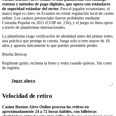
extenso y métodos de pago digitales, que opera con estándares
de seguridad estándar del sector.
Para el jugador ecuatoriano, el
marco legal es claro: en Ecuador no existe regulación local de casino
online. Los casinos presenciales fueron prohibidos mediante
Consulta Popular en 2011 (COIP art. 236), y el juego en línea opera
a través de plataformas internacionales.
La plataforma exige verificación de identidad antes del primer retiro,
una práctica que protege tu cuenta. Juega solo si eres mayor de 18
años y apuesta únicamente lo que puedes permitirte perder.
Prueba Betway
Regístrate gratis, reclama tu bono y retira cuando quieras. Sin costo
de registro.
Jugar ahora
Velocidad de retiro
Casino Buenos Aires Online procesa los retiros en
aproximadamente 24 a 72 horas hábiles, con billeteras