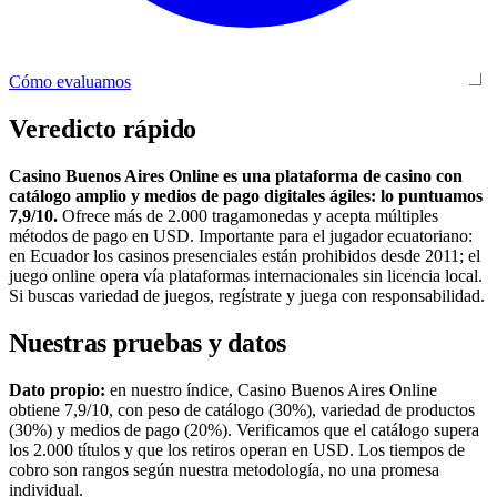
Cómo evaluamos
Veredicto rápido
Casino Buenos Aires Online es una plataforma de casino con
catálogo amplio y medios de pago digitales ágiles: lo puntuamos
7,9/10.
Ofrece más de 2.000 tragamonedas y acepta múltiples
métodos de pago en USD. Importante para el jugador ecuatoriano:
en Ecuador los casinos presenciales están prohibidos desde 2011; el
juego online opera vía plataformas internacionales sin licencia local.
Si buscas variedad de juegos, regístrate y juega con responsabilidad.
Nuestras pruebas y datos
Dato propio:
en nuestro índice, Casino Buenos Aires Online
obtiene 7,9/10, con peso de catálogo (30%), variedad de productos
(30%) y medios de pago (20%). Verificamos que el catálogo supera
los 2.000 títulos y que los retiros operan en USD. Los tiempos de
cobro son rangos según nuestra metodología, no una promesa
individual.