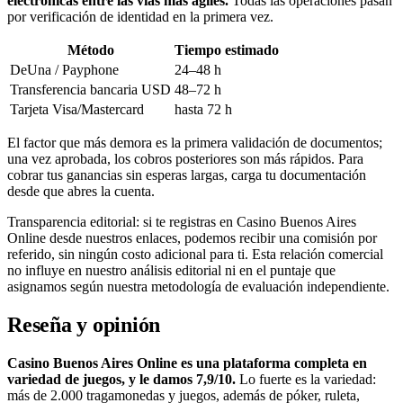
electrónicas entre las vías más ágiles.
Todas las operaciones pasan
por verificación de identidad en la primera vez.
Método
Tiempo estimado
DeUna / Payphone
24–48 h
Transferencia bancaria USD
48–72 h
Tarjeta Visa/Mastercard
hasta 72 h
El factor que más demora es la primera validación de documentos;
una vez aprobada, los cobros posteriores son más rápidos. Para
cobrar tus ganancias sin esperas largas, carga tu documentación
desde que abres la cuenta.
Transparencia editorial: si te registras en Casino Buenos Aires
Online desde nuestros enlaces, podemos recibir una comisión por
referido, sin ningún costo adicional para ti. Esta relación comercial
no influye en nuestro análisis editorial ni en el puntaje que
asignamos según nuestra metodología de evaluación independiente.
Reseña y opinión
Casino Buenos Aires Online es una plataforma completa en
variedad de juegos, y le damos 7,9/10.
Lo fuerte es la variedad:
más de 2.000 tragamonedas y juegos, además de póker, ruleta,