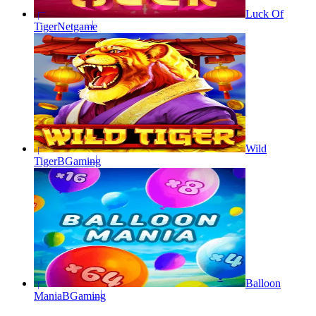
Luck Of
Tiger
Netgame
Wild
Tiger
BGaming
Balloon
Mania
BGaming