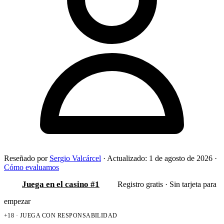
Reseñado por
Sergio Valcárcel
·
Actualizado:
1 de agosto de 2026
·
Cómo evaluamos
Juega en el casino #1
Registro gratis · Sin tarjeta para
empezar
+18 · JUEGA CON RESPONSABILIDAD