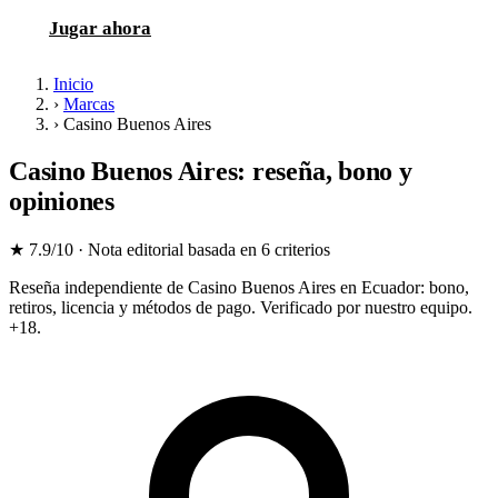
Jugar ahora
Inicio
›
Marcas
›
Casino Buenos Aires
Casino Buenos Aires: reseña, bono y
opiniones
★
7.9
/10
· Nota editorial basada en 6 criterios
Reseña independiente de Casino Buenos Aires en Ecuador: bono,
retiros, licencia y métodos de pago. Verificado por nuestro equipo.
+18.