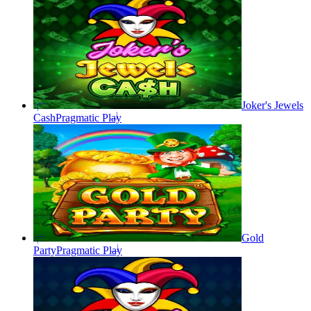
Joker's Jewels
Cash
Pragmatic Play
Gold
Party
Pragmatic Play