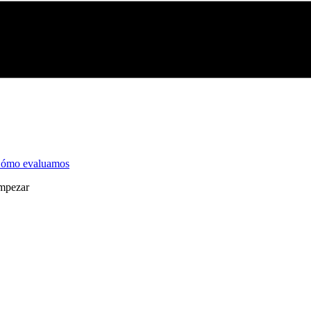
ómo evaluamos
empezar