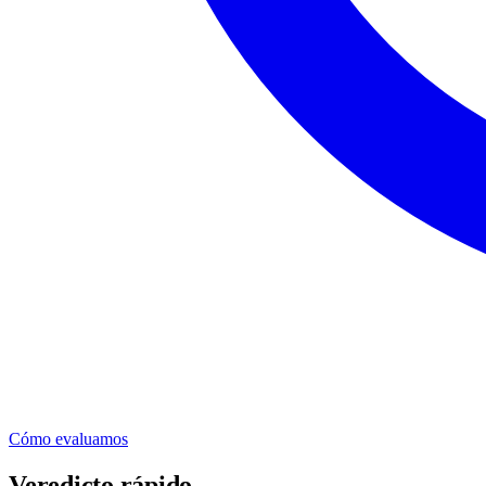
Cómo evaluamos
Veredicto rápido