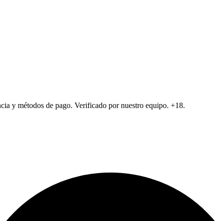
cia y métodos de pago. Verificado por nuestro equipo. +18.