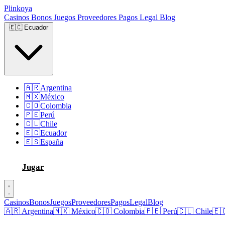
Plinko
ya
Casinos
Bonos
Juegos
Proveedores
Pagos
Legal
Blog
🇪🇨
Ecuador
🇦🇷
Argentina
🇲🇽
México
🇨🇴
Colombia
🇵🇪
Perú
🇨🇱
Chile
🇪🇨
Ecuador
🇪🇸
España
Jugar
Casinos
Bonos
Juegos
Proveedores
Pagos
Legal
Blog
🇦🇷
Argentina
🇲🇽
México
🇨🇴
Colombia
🇵🇪
Perú
🇨🇱
Chile
🇪