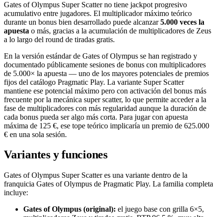
Gates of Olympus Super Scatter no tiene jackpot progresivo
acumulativo entre jugadores. El multiplicador máximo teórico
durante un bonus bien desarrollado puede alcanzar
5.000 veces la
apuesta
o más, gracias a la acumulación de multiplicadores de Zeus
a lo largo del round de tiradas gratis.
En la versión estándar de Gates of Olympus se han registrado y
documentado públicamente sesiones de bonus con multiplicadores
de 5.000× la apuesta — uno de los mayores potenciales de premios
fijos del catálogo Pragmatic Play. La variante Super Scatter
mantiene ese potencial máximo pero con activación del bonus más
frecuente por la mecánica super scatter, lo que permite acceder a la
fase de multiplicadores con más regularidad aunque la duración de
cada bonus pueda ser algo más corta. Para jugar con apuesta
máxima de 125 €, ese tope teórico implicaría un premio de 625.000
€ en una sola sesión.
Variantes y funciones
Gates of Olympus Super Scatter es una variante dentro de la
franquicia Gates of Olympus de Pragmatic Play. La familia completa
incluye:
Gates of Olympus (original):
el juego base con grilla 6×5,