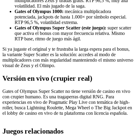
multiplicadores Zeus y tiradas gratis. RTP 96,5 %, muy alta
volatilidad. El más jugado de la saga.
Gates of Olympus 1000:
mecánica multiplicadora
potenciada, jackpots de hasta 1.000× por símbolo especial.
RTP 96,5 %, volatilidad extrema.
Gates of Olympus Super Scatter (este juego):
super scatter
que activa el bonus con mayor frecuencia relativa. Mismo
RTP base, ritmo de juego más ágil.
Si ya jugaste el original y te frustraba la larga espera para el bonus,
la variante Super Scatter es la solución: accedes al modo de
multiplicadores con más regularidad manteniendo el mismo universo
visual de Zeus y el Olimpo.
Versión en vivo (crupier real)
Gates of Olympus Super Scatter no tiene versión de casino en vivo
con crupier humano. Es una tragaperras digital RNG. Para
experiencias en vivo de Pragmatic Play Live con temática de high-
roller, busca Lightning Roulette, Mega Wheel o The Big Jackpot en
el lobby de casino en vivo de tu plataforma con licencia española.
Juegos relacionados