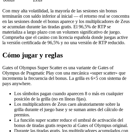
Con muy alta volatilidad, la mayoría de las sesiones sin bonus
terminarán con saldo inferior al inicial — el retorno real se concentra
en las sesiones donde el bonus aparece y los multiplicadores de Zeus
se acumulan durante las tiradas gratis. El 96,5% de RTP se
materializa a largo plazo con un volumen significativo de juego.
Comprueba que el casino con licencia española donde juegas active
la versión certificada de 96,5% y no una versión de RTP reducido.
Cómo jugar y reglas
Gates of Olympus Super Scatter es una variante de Gates of
Olympus de Pragmatic Play con una mecánica «super scatter» que
incrementa la frecuencia del bonus. La grilla es 6×5 con sistema de
pays anywhere.
Los símbolos pagan cuando aparecen 8 o más en cualquier
posición de la grilla (no en líneas fijas).
Los multiplicadores de Zeus caen aleatoriamente sobre la
grilla durante el juego base y se suman antes del cálculo de
premios.
La función super scatter reduce el umbral de activación del
bonus de tiradas gratis respecto al Gates of Olympus original.
Durante las tiradas gratis, los multiplicadores acumulados con