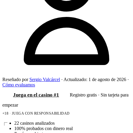
Reseñado por
Sergio Valcárcel
·
Actualizado:
1 de agosto de 2026
·
Cómo evaluamos
Juega en el casino #1
Registro gratis · Sin tarjeta para
empezar
+18 · JUEGA CON RESPONSABILIDAD
22
casinos analizados
100%
probados con dinero real