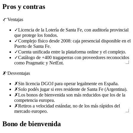
Pros y contras
✓
Ventajas
✓
Licencia de la Lotería de Santa Fe, con auditoría provincial
que protege los fondos.
✓
Complejo físico desde 2008: caja presencial disponible en el
Puerto de Santa Fe.
✓
Cuenta unificada entre la plataforma online y el complejo.
✓
Catálogo de +400 tragaperras con proveedores reconocidos
como Pragmatic y NetEnt.
✗
Desventajas
✗
Sin licencia DGOJ para operar legalmente en España.
✗
Solo podés jugar si eres residente de Santa Fe (Argentina).
✗
Los bonos de bienvenida son más reducidos que los de la
competencia europea.
✗
Retiros a velocidad estándar, no de los más rápidos del
mercado europeo.
Bono de bienvenida