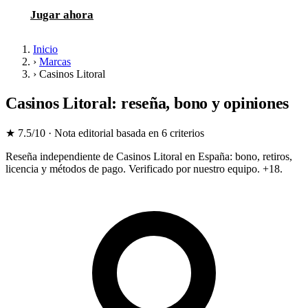
Jugar ahora
Inicio
›
Marcas
›
Casinos Litoral
Casinos Litoral: reseña, bono y opiniones
★
7.5
/10
· Nota editorial basada en 6 criterios
Reseña independiente de Casinos Litoral en España: bono, retiros,
licencia y métodos de pago. Verificado por nuestro equipo. +18.