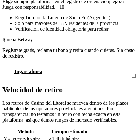
Elige siempre plataformas en el registro de ordenacionjuego.es.
Juega con responsabilidad. +18.
Regulado por la Lotería de Santa Fe (Argentina).
Solo para mayores de 18 y residentes de la provincia.
Verificación de identidad obligatoria para retirar.
Prueba Betway
Regístrate gratis, reclama tu bono y retira cuando quieras. Sin costo
de registro.
Jugar ahora
Velocidad de retiro
Los retiros de Casino del Litoral se mueven dentro de los plazos
habituales de los operadores provinciales argentinos. Por
transparencia: no testamos un retiro con fecha exacta en esta
plataforma, así que damos rangos de mercado verificables.
Método
Tiempo estimado
Monederos locales
24-48 h hábiles