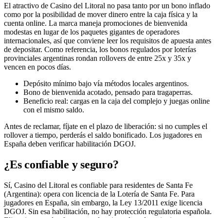
El atractivo de Casino del Litoral no pasa tanto por un bono inflado
como por la posibilidad de mover dinero entre la caja física y la
cuenta online. La marca maneja promociones de bienvenida
modestas en lugar de los paquetes gigantes de operadores
internacionales, así que conviene leer los requisitos de apuesta antes
de depositar. Como referencia, los bonos regulados por loterías
provinciales argentinas rondan rollovers de entre 25x y 35x y
vencen en pocos días.
Depósito mínimo bajo vía métodos locales argentinos.
Bono de bienvenida acotado, pensado para tragaperras.
Beneficio real: cargas en la caja del complejo y juegas online
con el mismo saldo.
Antes de reclamar, fíjate en el plazo de liberación: si no cumples el
rollover a tiempo, perderás el saldo bonificado. Los jugadores en
España deben verificar habilitación DGOJ.
¿Es confiable y seguro?
Sí, Casino del Litoral es confiable para residentes de Santa Fe
(Argentina): opera con licencia de la Lotería de Santa Fe. Para
jugadores en España, sin embargo, la Ley 13/2011 exige licencia
DGOJ. Sin esa habilitación, no hay protección regulatoria española.