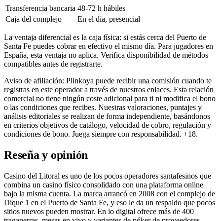
Transferencia bancaria
48-72 h hábiles
Caja del complejo
En el día, presencial
La ventaja diferencial es la caja física: si estás cerca del Puerto de
Santa Fe puedes cobrar en efectivo el mismo día. Para jugadores en
España, esta ventaja no aplica. Verifica disponibilidad de métodos
compatibles antes de registrarte.
Aviso de afiliación: Plinkoya puede recibir una comisión cuando te
registras en este operador a través de nuestros enlaces. Esta relación
comercial no tiene ningún coste adicional para ti ni modifica el bono
o las condiciones que recibes. Nuestras valoraciones, puntajes y
análisis editoriales se realizan de forma independiente, basándonos
en criterios objetivos de catálogo, velocidad de cobro, regulación y
condiciones de bono. Juega siempre con responsabilidad. +18.
Reseña y opinión
Casino del Litoral es uno de los pocos operadores santafesinos que
combina un casino físico consolidado con una plataforma online
bajo la misma cuenta. La marca arrancó en 2008 con el complejo de
Dique 1 en el Puerto de Santa Fe, y eso le da un respaldo que pocos
sitios nuevos pueden mostrar. En lo digital ofrece más de 400
tragaperras, mesas en vivo y variantes de póker de proveedores