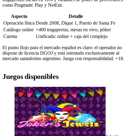
como Pragmatic Play y NetEnt.
Aspecto
Detalle
Operación física
Desde 2008, Dique 1, Puerto de Santa Fe
Catálogo online
+400 tragaperras, mesas en vivo, póker
Cuenta
Unificada: online + caja del complejo
El punto flojo para el mercado español es claro: el operador no
dispone de licencia DGOJ y está orientado exclusivamente al
mercado santafesino argentino. Juega con responsabilidad. +18.
Juegos disponibles