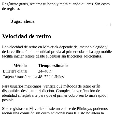
Regístrate gratis, reclama tu bono y retira cuando quieras. Sin costo
de registro.
Jugar ahora
Velocidad de retiro
La velocidad de retiro en Maverick depende del método elegido y
de la verificación de identidad previa al primer cobro. La app mobile
facilita iniciar retiros desde el celular sin fricciones adicionales.
Método
Tiempo estimado
Billetera digital
24–48 h
Tarjeta / transferencia
48–72 h hábiles
Para usuarios mexicanos, verifica qué métodos de retiro están
disponibles desde tu jurisdicción. Completa la verificación de
identidad al registrarte para que el primer cobro sea lo más rápido
posible.
Si te registras en Maverick desde un enlace de Plinkoya, podemos
recibir una comisión sin costo adicional para ti. Esto no altera la