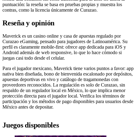
puntuación: la reseña se basa en pruebas propias y muestra los
contras, como la licencia únicamente de Curazao.
Reseña y opinión
Maverick es un casino online y casa de apuestas regulado por
Curazao eGaming, pensado para jugadores de Latinoamérica. Su
perfil es claramente mobile-first: ofrece app dedicada para iOS y
Android además de web responsive, lo que lo hace cómodo si
juegas casi todo desde el celular.
Para el jugador mexicano, Maverick tiene varios puntos a favor: app
nativa bien diseñada, bono de bienvenida escalonado por depósitos,
apuestas deportivas en vivo y catálogo de tragamonedas con
proveedores reconocidos. La regulación es solo de Curazao, sin
respaldo de un regulador local en México, lo que implica menor
protección directa para el jugador local. Verifica los términos de
participación y los métodos de pago disponibles para usuarios desde
México antes de depositar.
Juegos disponibles