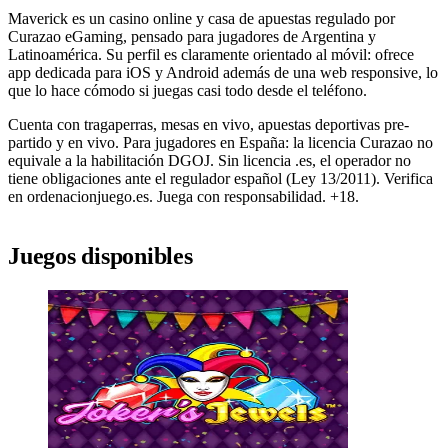
Maverick es un casino online y casa de apuestas regulado por
Curazao eGaming, pensado para jugadores de Argentina y
Latinoamérica. Su perfil es claramente orientado al móvil: ofrece
app dedicada para iOS y Android además de una web responsive, lo
que lo hace cómodo si juegas casi todo desde el teléfono.
Cuenta con tragaperras, mesas en vivo, apuestas deportivas pre-
partido y en vivo. Para jugadores en España: la licencia Curazao no
equivale a la habilitación DGOJ. Sin licencia .es, el operador no
tiene obligaciones ante el regulador español (Ley 13/2011). Verifica
en ordenacionjuego.es. Juega con responsabilidad. +18.
Juegos disponibles