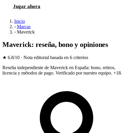
Jugar ahora
Inicio
›
Marcas
›
Maverick
Maverick: reseña, bono y opiniones
★
6.8
/10
· Nota editorial basada en 6 criterios
Reseña independiente de Maverick en España: bono, retiros,
licencia y métodos de pago. Verificado por nuestro equipo. +18.