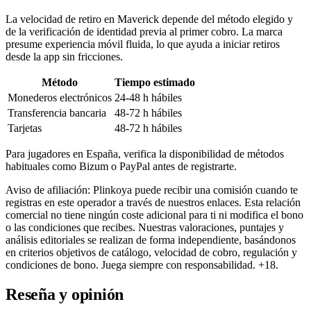
La velocidad de retiro en Maverick depende del método elegido y
de la verificación de identidad previa al primer cobro. La marca
presume experiencia móvil fluida, lo que ayuda a iniciar retiros
desde la app sin fricciones.
Método
Tiempo estimado
Monederos electrónicos
24-48 h hábiles
Transferencia bancaria
48-72 h hábiles
Tarjetas
48-72 h hábiles
Para jugadores en España, verifica la disponibilidad de métodos
habituales como Bizum o PayPal antes de registrarte.
Aviso de afiliación: Plinkoya puede recibir una comisión cuando te
registras en este operador a través de nuestros enlaces. Esta relación
comercial no tiene ningún coste adicional para ti ni modifica el bono
o las condiciones que recibes. Nuestras valoraciones, puntajes y
análisis editoriales se realizan de forma independiente, basándonos
en criterios objetivos de catálogo, velocidad de cobro, regulación y
condiciones de bono. Juega siempre con responsabilidad. +18.
Reseña y opinión