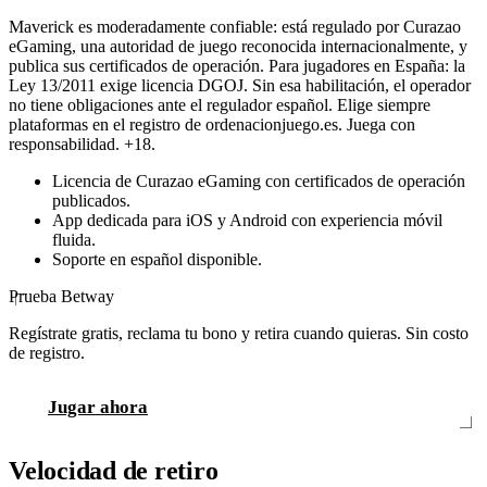
Maverick es moderadamente confiable: está regulado por Curazao
eGaming, una autoridad de juego reconocida internacionalmente, y
publica sus certificados de operación. Para jugadores en España: la
Ley 13/2011 exige licencia DGOJ. Sin esa habilitación, el operador
no tiene obligaciones ante el regulador español. Elige siempre
plataformas en el registro de ordenacionjuego.es. Juega con
responsabilidad. +18.
Licencia de Curazao eGaming con certificados de operación
publicados.
App dedicada para iOS y Android con experiencia móvil
fluida.
Soporte en español disponible.
Prueba Betway
Regístrate gratis, reclama tu bono y retira cuando quieras. Sin costo
de registro.
Jugar ahora
Velocidad de retiro