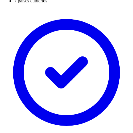
7
países cubiertos