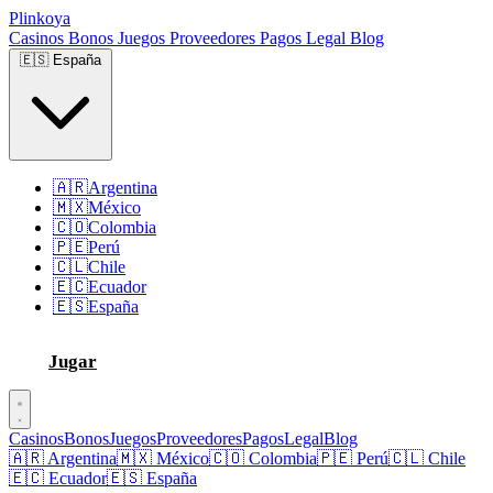
Plinko
ya
Casinos
Bonos
Juegos
Proveedores
Pagos
Legal
Blog
🇪🇸
España
🇦🇷
Argentina
🇲🇽
México
🇨🇴
Colombia
🇵🇪
Perú
🇨🇱
Chile
🇪🇨
Ecuador
🇪🇸
España
Jugar
Casinos
Bonos
Juegos
Proveedores
Pagos
Legal
Blog
🇦🇷
Argentina
🇲🇽
México
🇨🇴
Colombia
🇵🇪
Perú
🇨🇱
Chile
🇪🇨
Ecuador
🇪🇸
España