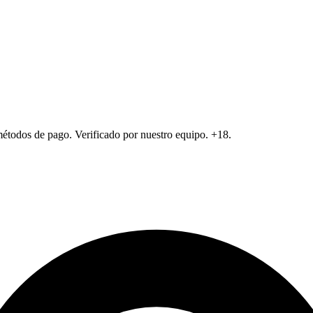
métodos de pago. Verificado por nuestro equipo. +18.