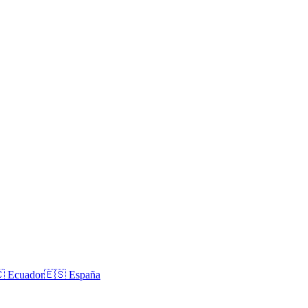

Ecuador
🇪🇸
España