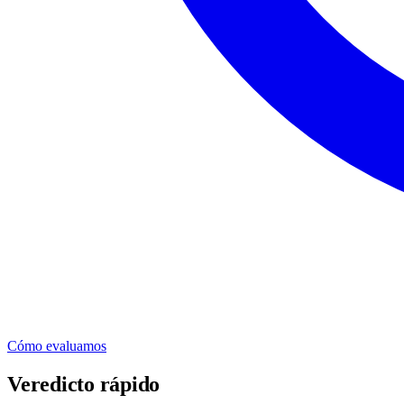
Cómo evaluamos
Veredicto rápido