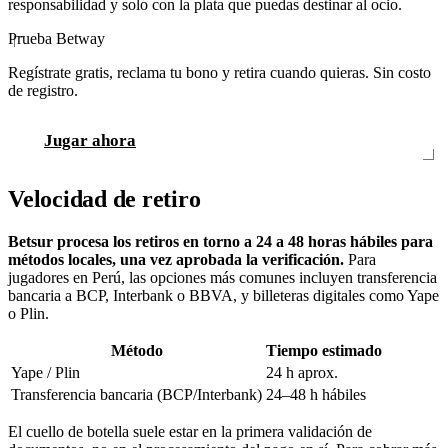
responsabilidad y solo con la plata que puedas destinar al ocio.
Prueba Betway
Regístrate gratis, reclama tu bono y retira cuando quieras. Sin costo
de registro.
Jugar ahora
Velocidad de retiro
Betsur procesa los retiros en torno a 24 a 48 horas hábiles para
métodos locales, una vez aprobada la verificación.
Para
jugadores en Perú, las opciones más comunes incluyen transferencia
bancaria a BCP, Interbank o BBVA, y billeteras digitales como Yape
o Plin.
Método
Tiempo estimado
Yape / Plin
24 h aprox.
Transferencia bancaria (BCP/Interbank)
24–48 h hábiles
El cuello de botella suele estar en la primera validación de