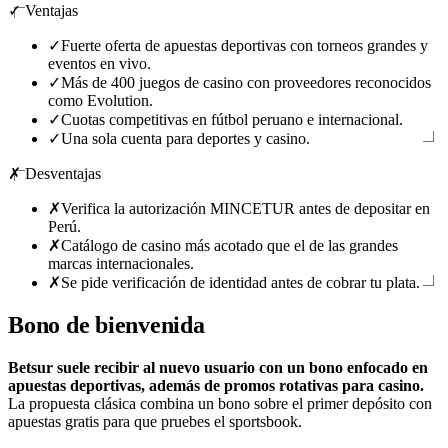
✓
Ventajas
✓
Fuerte oferta de apuestas deportivas con torneos grandes y
eventos en vivo.
✓
Más de 400 juegos de casino con proveedores reconocidos
como Evolution.
✓
Cuotas competitivas en fútbol peruano e internacional.
✓
Una sola cuenta para deportes y casino.
✗
Desventajas
✗
Verifica la autorización MINCETUR antes de depositar en
Perú.
✗
Catálogo de casino más acotado que el de las grandes
marcas internacionales.
✗
Se pide verificación de identidad antes de cobrar tu plata.
Bono de bienvenida
Betsur suele recibir al nuevo usuario con un bono enfocado en
apuestas deportivas, además de promos rotativas para casino.
La propuesta clásica combina un bono sobre el primer depósito con
apuestas gratis para que pruebes el sportsbook.