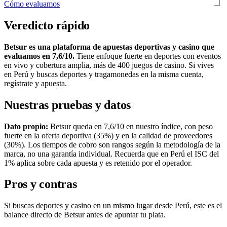
Cómo evaluamos
Veredicto rápido
Betsur es una plataforma de apuestas deportivas y casino que
evaluamos en 7,6/10.
Tiene enfoque fuerte en deportes con eventos
en vivo y cobertura amplia, más de 400 juegos de casino. Si vives
en Perú y buscas deportes y tragamonedas en la misma cuenta,
regístrate y apuesta.
Nuestras pruebas y datos
Dato propio:
Betsur queda en 7,6/10 en nuestro índice, con peso
fuerte en la oferta deportiva (35%) y en la calidad de proveedores
(30%). Los tiempos de cobro son rangos según la metodología de la
marca, no una garantía individual. Recuerda que en Perú el ISC del
1% aplica sobre cada apuesta y es retenido por el operador.
Pros y contras
Si buscas deportes y casino en un mismo lugar desde Perú, este es el
balance directo de Betsur antes de apuntar tu plata.