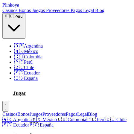
Plinko
ya
Casinos
Bonos
Juegos
Proveedores
Pagos
Legal
Blog
🇵🇪
Perú
🇦🇷
Argentina
🇲🇽
México
🇨🇴
Colombia
🇵🇪
Perú
🇨🇱
Chile
🇪🇨
Ecuador
🇪🇸
España
Jugar
Casinos
Bonos
Juegos
Proveedores
Pagos
Legal
Blog
🇦🇷
Argentina
🇲🇽
México
🇨🇴
Colombia
🇵🇪
Perú
🇨🇱
Chile
🇪🇨
Ecuador
🇪🇸
España