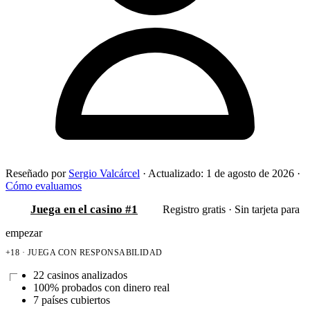
Reseñado por
Sergio Valcárcel
·
Actualizado:
1 de agosto de 2026
·
Cómo evaluamos
Juega en el casino #1
Registro gratis · Sin tarjeta para
empezar
+18 · JUEGA CON RESPONSABILIDAD
22
casinos analizados
100%
probados con dinero real
7
países cubiertos