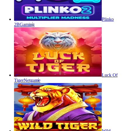
Plinko
2
BGaming
Luck Of
Tiger
Netgame
Wild