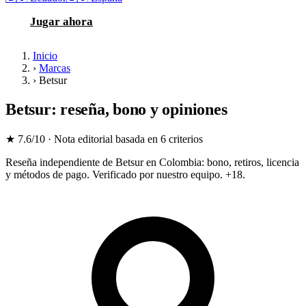
Jugar ahora
Inicio
›
Marcas
›
Betsur
Betsur: reseña, bono y opiniones
★
7.6
/10
· Nota editorial basada en 6 criterios
Reseña independiente de Betsur en Colombia: bono, retiros, licencia
y métodos de pago. Verificado por nuestro equipo. +18.