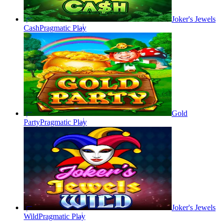
Joker's Jewels
Cash
Pragmatic Play
Gold
Party
Pragmatic Play
Joker's Jewels
Wild
Pragmatic Play