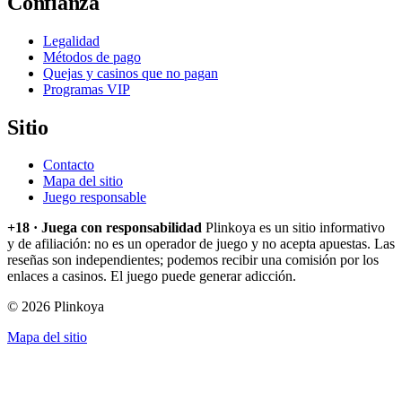
Confianza
Legalidad
Métodos de pago
Quejas y casinos que no pagan
Programas VIP
Sitio
Contacto
Mapa del sitio
Juego responsable
+18 · Juega con responsabilidad
Plinkoya es un sitio informativo
y de afiliación: no es un operador de juego y no acepta apuestas. Las
reseñas son independientes; podemos recibir una comisión por los
enlaces a casinos. El juego puede generar adicción.
© 2026 Plinkoya
Mapa del sitio