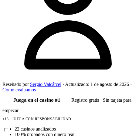
Reseñado por
Sergio Valcárcel
·
Actualizado:
1 de agosto de 2026
·
Cómo evaluamos
Juega en el casino #1
Registro gratis · Sin tarjeta para
empezar
+18 · JUEGA CON RESPONSABILIDAD
22
casinos analizados
100%
probados con dinero real