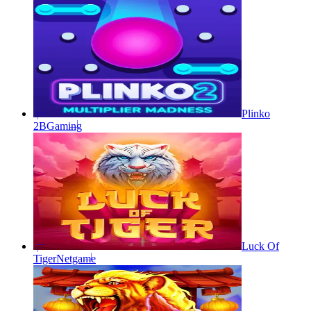
Plinko
2
BGaming
Luck Of
Tiger
Netgame