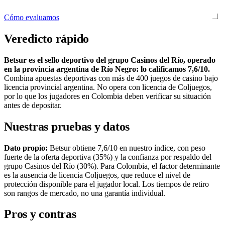
Cómo evaluamos
Veredicto rápido
Betsur es el sello deportivo del grupo Casinos del Río, operado
en la provincia argentina de Río Negro: lo calificamos 7,6/10.
Combina apuestas deportivas con más de 400 juegos de casino bajo
licencia provincial argentina. No opera con licencia de Coljuegos,
por lo que los jugadores en Colombia deben verificar su situación
antes de depositar.
Nuestras pruebas y datos
Dato propio:
Betsur obtiene 7,6/10 en nuestro índice, con peso
fuerte de la oferta deportiva (35%) y la confianza por respaldo del
grupo Casinos del Río (30%). Para Colombia, el factor determinante
es la ausencia de licencia Coljuegos, que reduce el nivel de
protección disponible para el jugador local. Los tiempos de retiro
son rangos de mercado, no una garantía individual.
Pros y contras