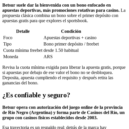
Betsur suele dar la bienvenida con un bono enfocado en
apuestas deportivas, más promociones rotativas para casino.
La
propuesta clásica combina un bono sobre el primer depósito con
apuestas gratis para que explores el sportsbook.
Detalle
Condición
Foco
Apuestas deportivas + casino
Tipo
Bono primer depósito / freebet
Cuota mínima freebet
desde 1.50 habitual
Moneda
ARS
Revisa la cuota mínima exigida para liberar la apuesta gratis, porque
si apuestas por debajo de ese valor el bono no se desbloquea.
Deposita, apuesta cumpliendo el requisito y después retira las
ganancias del bono.
¿Es confiable y seguro?
Betsur opera con autorización del juego online de la provincia
de Río Negro (Argentina) y forma parte de Casinos del Río, un
grupo con casinos físicos establecidos desde 2003.
Esa trayectoria es un respaldo real: detrás de la marca hay