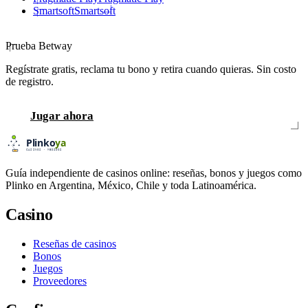
Smartsoft
Smartsoft
Prueba Betway
Regístrate gratis, reclama tu bono y retira cuando quieras. Sin costo
de registro.
Jugar ahora
Guía independiente de casinos online: reseñas, bonos y juegos como
Plinko en Argentina, México, Chile y toda Latinoamérica.
Casino
Reseñas de casinos
Bonos
Juegos
Proveedores