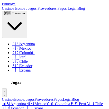
Plinko
ya
Casinos
Bonos
Juegos
Proveedores
Pagos
Legal
Blog
🇨🇴
Colombia
🇦🇷
Argentina
🇲🇽
México
🇨🇴
Colombia
🇵🇪
Perú
🇨🇱
Chile
🇪🇨
Ecuador
🇪🇸
España
Jugar
Casinos
Bonos
Juegos
Proveedores
Pagos
Legal
Blog
🇦🇷
Argentina
🇲🇽
México
🇨🇴
Colombia
🇵🇪
Perú
🇨🇱
Chile
🇪🇨
Ecuador
🇪🇸
España