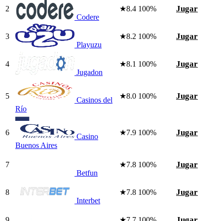
Jugar
2
★
8.4
100%
Codere
Jugar
3
★
8.2
100%
Playuzu
Jugar
4
★
8.1
100%
Jugadon
Jugar
5
★
8.0
100%
Casinos del
Río
Jugar
6
★
7.9
100%
Casino
Buenos Aires
Jugar
7
★
7.8
100%
Betfun
Jugar
8
★
7.8
100%
Interbet
Jugar
9
★
7.7
100%