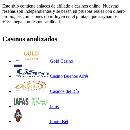
Este sitio contiene enlaces de afiliado a casinos online. Nuestras
reseñas son independientes y se basan en pruebas reales con dinero
propio; las comisiones no influyen en el puntaje que asignamos.
+18. Juega con responsabilidad.
Casinos analizados
Gold Casino
Casino Buenos Aires
Casinos del Río
Iafas
Punto Bet