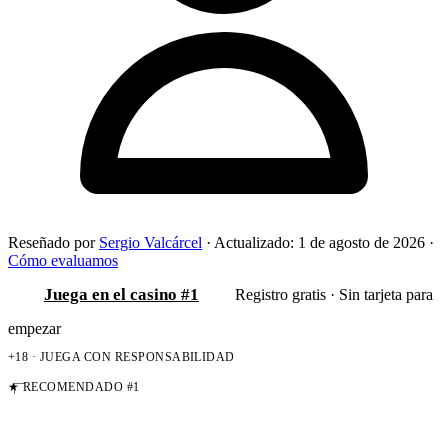
Reseñado por
Sergio Valcárcel
·
Actualizado:
1 de agosto de 2026
·
Cómo evaluamos
Juega en el casino #1
Registro gratis · Sin tarjeta para
empezar
+18 · JUEGA CON RESPONSABILIDAD
★
RECOMENDADO #1