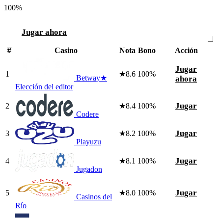
100%
Jugar ahora
#
Casino
Nota
Bono
Acción
Jugar
1
★
8.6
100%
Betway
★
ahora
Elección del editor
Jugar
2
★
8.4
100%
Codere
Jugar
3
★
8.2
100%
Playuzu
Jugar
4
★
8.1
100%
Jugadon
Jugar
5
★
8.0
100%
Casinos del
Río