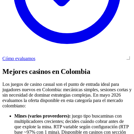
Cómo evaluamos
Mejores casinos en Colombia
Los juegos de casino casual son el punto de entrada ideal para
jugadores nuevos en Colombia: mecánicas simples, sesiones cortas y
sin necesidad de dominar estrategias complejas. En mayo 2026
evaluamos la oferta disponible en esta categoría para el mercado
colombiano:
Mines (varios proveedores):
juego tipo buscaminas con
multiplicadores crecientes; decides cuándo cobrar antes de
que explote la mina. RTP variable según configuración (RTP
base ~97% con 1 mina). Disponible en casinos con sección