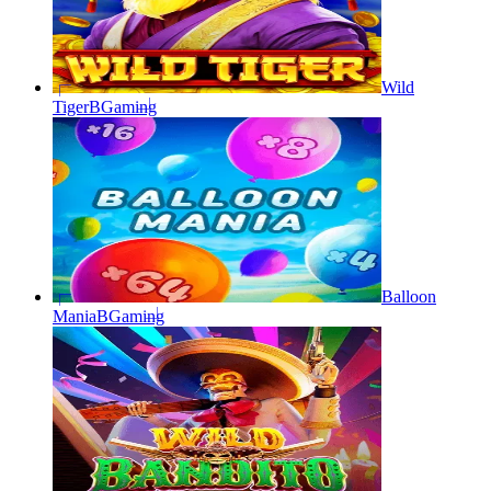
Wild
Tiger
BGaming
Balloon
Mania
BGaming