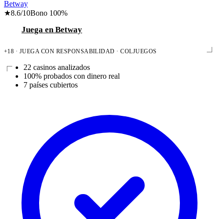
Betway
★
8.6
/10
Bono 100%
Juega en Betway
+18 · JUEGA CON RESPONSABILIDAD · COLJUEGOS
22
casinos analizados
100%
probados con dinero real
7
países cubiertos