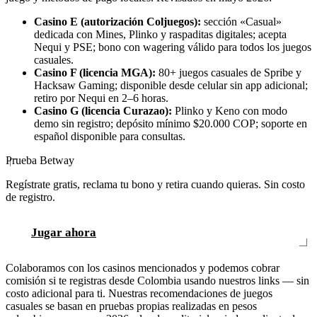
Casino E (autorización Coljuegos):
sección «Casual»
dedicada con Mines, Plinko y raspaditas digitales; acepta
Nequi y PSE; bono con wagering válido para todos los juegos
casuales.
Casino F (licencia MGA):
80+ juegos casuales de Spribe y
Hacksaw Gaming; disponible desde celular sin app adicional;
retiro por Nequi en 2–6 horas.
Casino G (licencia Curazao):
Plinko y Keno con modo
demo sin registro; depósito mínimo $20.000 COP; soporte en
español disponible para consultas.
Prueba Betway
Regístrate gratis, reclama tu bono y retira cuando quieras. Sin costo
de registro.
Jugar ahora
Colaboramos con los casinos mencionados y podemos cobrar
comisión si te registras desde Colombia usando nuestros links — sin
costo adicional para ti. Nuestras recomendaciones de juegos
casuales se basan en pruebas propias realizadas en pesos