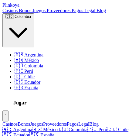
Plinko
ya
Casinos
Bonos
Juegos
Proveedores
Pagos
Legal
Blog
🇨🇴
Colombia
🇦🇷
Argentina
🇲🇽
México
🇨🇴
Colombia
🇵🇪
Perú
🇨🇱
Chile
🇪🇨
Ecuador
🇪🇸
España
Jugar
Casinos
Bonos
Juegos
Proveedores
Pagos
Legal
Blog
🇦🇷
Argentina
🇲🇽
México
🇨🇴
Colombia
🇵🇪
Perú
🇨🇱
Chile
🇪🇨
Ecuador
🇪🇸
España