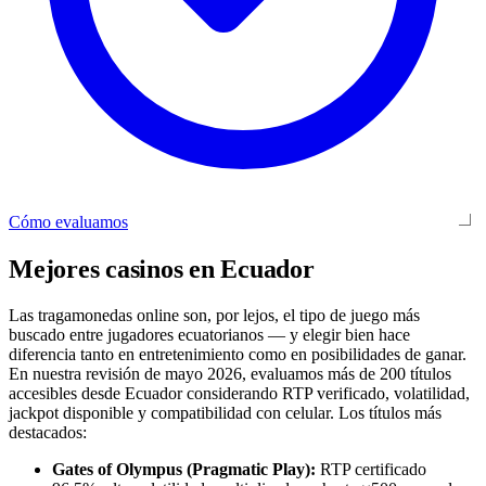
Cómo evaluamos
Mejores casinos en Ecuador
Las tragamonedas online son, por lejos, el tipo de juego más
buscado entre jugadores ecuatorianos — y elegir bien hace
diferencia tanto en entretenimiento como en posibilidades de ganar.
En nuestra revisión de mayo 2026, evaluamos más de 200 títulos
accesibles desde Ecuador considerando RTP verificado, volatilidad,
jackpot disponible y compatibilidad con celular. Los títulos más
destacados:
Gates of Olympus (Pragmatic Play):
RTP certificado