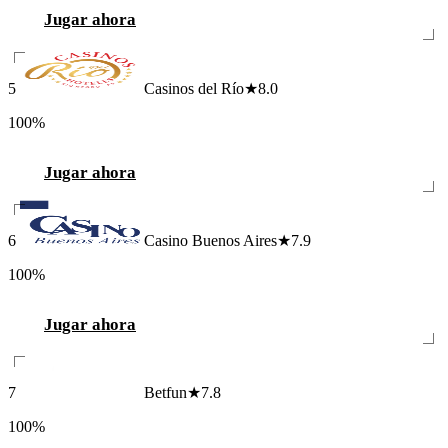
Jugar ahora
5
Casinos del Río
★
8.0
100%
Jugar ahora
6
Casino Buenos Aires
★
7.9
100%
Jugar ahora
7
Betfun
★
7.8
100%