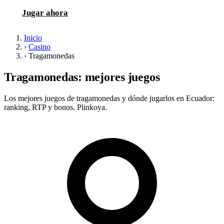
Jugar ahora
Inicio
›
Casino
›
Tragamonedas
Tragamonedas: mejores juegos
Los mejores juegos de tragamonedas y dónde jugarlos en Ecuador:
ranking, RTP y bonos. Plinkoya.