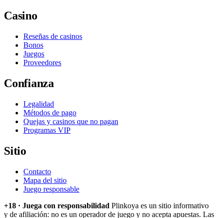
Casino
Reseñas de casinos
Bonos
Juegos
Proveedores
Confianza
Legalidad
Métodos de pago
Quejas y casinos que no pagan
Programas VIP
Sitio
Contacto
Mapa del sitio
Juego responsable
+18 · Juega con responsabilidad
Plinkoya es un sitio informativo
y de afiliación: no es un operador de juego y no acepta apuestas. Las