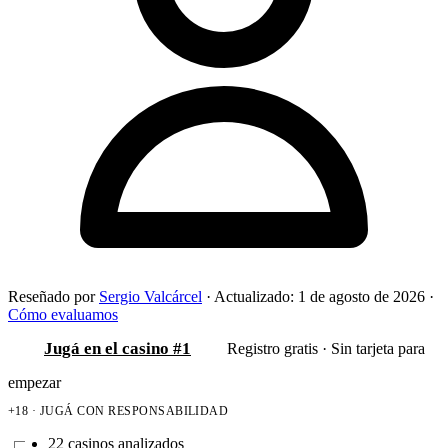
Reseñado por
Sergio Valcárcel
·
Actualizado:
1 de agosto de 2026
·
Cómo evaluamos
Jugá en el casino #1
Registro gratis · Sin tarjeta para
empezar
+18 · JUGÁ CON RESPONSABILIDAD
22
casinos analizados