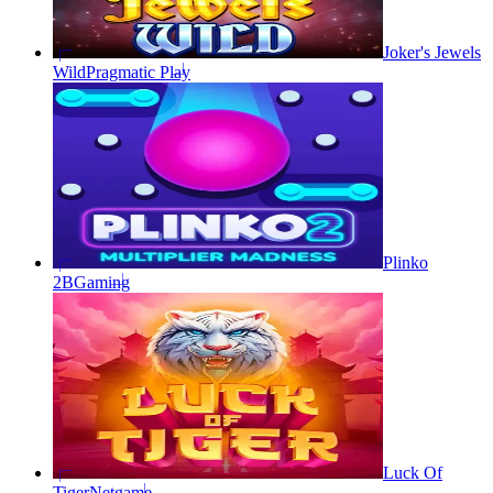
Joker's Jewels
Wild
Pragmatic Play
Plinko
2
BGaming
Luck Of
Tiger
Netgame