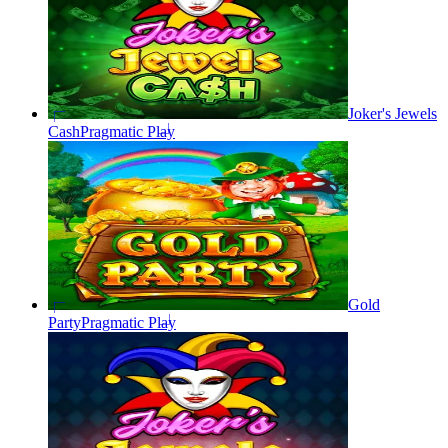
Joker's Jewels
Cash
Pragmatic Play
Gold
Party
Pragmatic Play