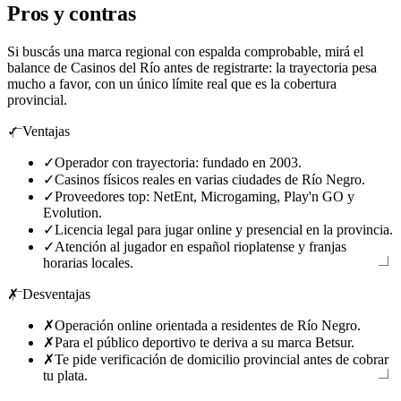
Pros y contras
Si buscás una marca regional con espalda comprobable, mirá el
balance de Casinos del Río antes de registrarte: la trayectoria pesa
mucho a favor, con un único límite real que es la cobertura
provincial.
✓
Ventajas
✓
Operador con trayectoria: fundado en 2003.
✓
Casinos físicos reales en varias ciudades de Río Negro.
✓
Proveedores top: NetEnt, Microgaming, Play'n GO y
Evolution.
✓
Licencia legal para jugar online y presencial en la provincia.
✓
Atención al jugador en español rioplatense y franjas
horarias locales.
✗
Desventajas
✗
Operación online orientada a residentes de Río Negro.
✗
Para el público deportivo te deriva a su marca Betsur.
✗
Te pide verificación de domicilio provincial antes de cobrar
tu plata.