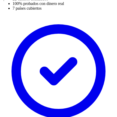
100%
probados con dinero real
7
países cubiertos