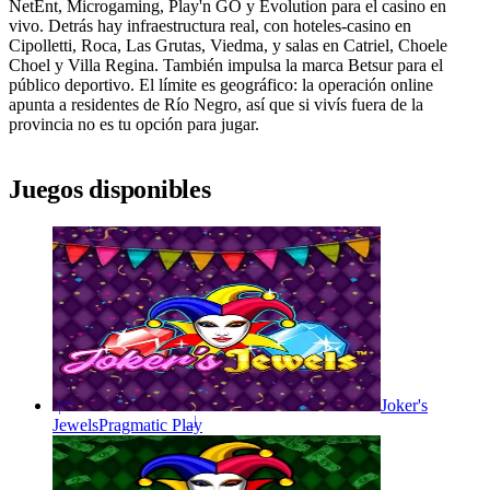
NetEnt, Microgaming, Play'n GO y Evolution para el casino en
vivo. Detrás hay infraestructura real, con hoteles-casino en
Cipolletti, Roca, Las Grutas, Viedma, y salas en Catriel, Choele
Choel y Villa Regina. También impulsa la marca Betsur para el
público deportivo. El límite es geográfico: la operación online
apunta a residentes de Río Negro, así que si vivís fuera de la
provincia no es tu opción para jugar.
Juegos disponibles
Joker's
Jewels
Pragmatic Play